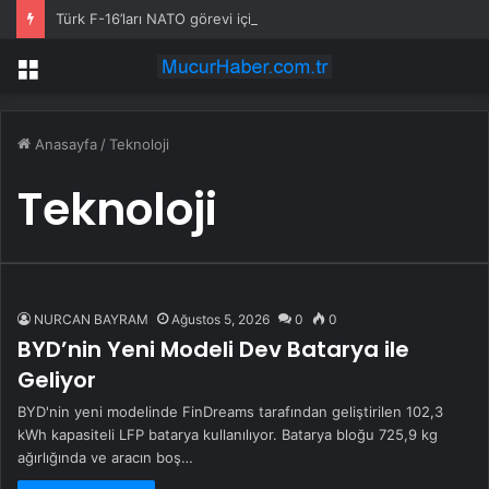
Türk F-16’ları NATO görevi için Estonya’da… MSB yerli savunma sistemleriyle güçleniyor
Menü
Anasayfa
/
Teknoloji
Teknoloji
NURCAN BAYRAM
Ağustos 5, 2026
0
0
BYD’nin Yeni Modeli Dev Batarya ile
Geliyor
BYD'nin yeni modelinde FinDreams tarafından geliştirilen 102,3
kWh kapasiteli LFP batarya kullanılıyor. Batarya bloğu 725,9 kg
ağırlığında ve aracın boş…