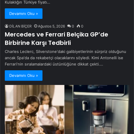
Kulaklığın Türkiye fiyatı…
Devamını Oku »
DİLAN BİÇER
Ağustos 5, 2026
0
0
Mercedes ve Ferrari Belçika GP’de
Birbirine Karşı Tedbirli
Charles Leclerc, Silverstone'daki galibiyetlerinin sürpriz olduğunu
ancak Spa'da da rekabetçi olacaklarını söyledi. Kimi Antonelli ise
Ferrari'nin sıralamalardaki üstünlüğüne dikkat çekti.…
Devamını Oku »