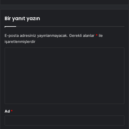
Bir yanıt yazın
E-posta adresiniz yayınlanmayacak.
Gerekli alanlar
*
ile
işaretlenmişlerdir
Y
o
r
u
m
*
Ad
*