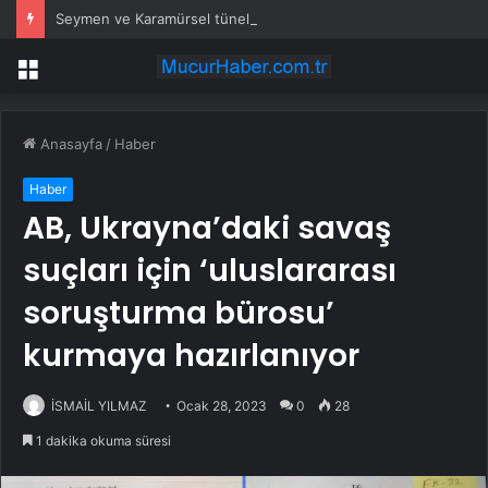
Seymen ve Karamürsel tünellerine konfor dokunuşu
Menü
Anasayfa
/
Haber
Haber
AB, Ukrayna’daki savaş
suçları için ‘uluslararası
soruşturma bürosu’
kurmaya hazırlanıyor
İSMAİL YILMAZ
Ocak 28, 2023
0
28
1 dakika okuma süresi