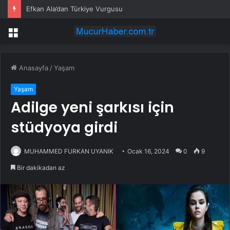
Efkan Ala’dan Türkiye Vurgusu
Menü
Anasayfa
/
Yaşam
Yaşam
Adilge yeni şarkısı için
stüdyoya girdi
MUHAMMED FURKAN UYANIK
Ocak 16, 2024
0
9
Bir dakikadan az