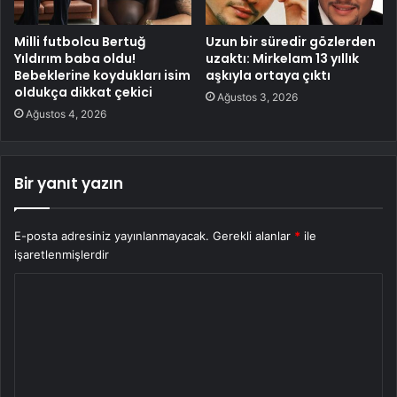
Milli futbolcu Bertuğ
Uzun bir süredir gözlerden
Yıldırım baba oldu!
uzaktı: Mirkelam 13 yıllık
Bebeklerine koydukları isim
aşkıyla ortaya çıktı
oldukça dikkat çekici
Ağustos 3, 2026
Ağustos 4, 2026
Bir yanıt yazın
E-posta adresiniz yayınlanmayacak.
Gerekli alanlar
*
ile
işaretlenmişlerdir
Y
o
r
u
m