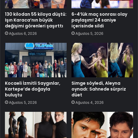
130 kilodan 55 kiloya düştü:
6-4’lük maç sonrası olay
Işın Karaca’nın büyük
paylaşım! 24 saniye
değişimi görenleri şaşırttı
içerisinde sildi
Ağustos 6, 2026
Ağustos 5, 2026
Kocaeli İzmitli Saygınlar,
Simge söyledi, Aleyna
Kartepe’de doğayla
oynadı: Sahnede sürpriz
buluştu
düet
Ağustos 5, 2026
Ağustos 4, 2026