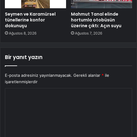
Seymen ve Karamürsel
Mahmut Tanal elinde
tünellerine konfor
hortumla otobüsün
dokunuşu
üzerine çıktı: Açın suyu
Ağustos 8, 2026
Ağustos 7, 2026
Bir yanıt yazın
E-posta adresiniz yayınlanmayacak.
Gerekli alanlar
*
ile
işaretlenmişlerdir
Y
o
r
u
m