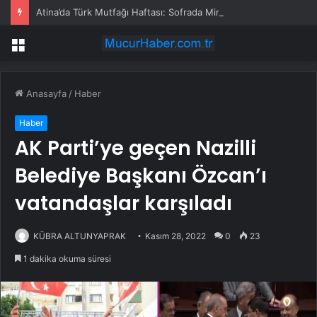
Atina’da Türk Mutfağı Haftası: Sofrada Miras
Menü
Anasayfa
/
Haber
Haber
AK Parti’ye geçen Nazilli
Belediye Başkanı Özcan’ı
vatandaşlar karşıladı
KÜBRA ALTUNYAPRAK
Kasım 28, 2022
0
23
1 dakika okuma süresi