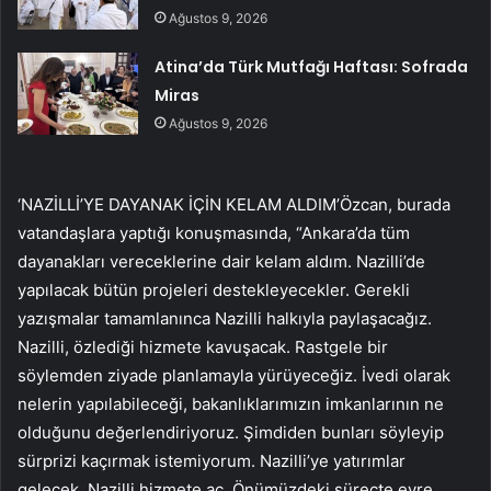
Ağustos 9, 2026
Atina’da Türk Mutfağı Haftası: Sofrada
Miras
Ağustos 9, 2026
‘NAZİLLİ’YE DAYANAK İÇİN KELAM ALDIM’Özcan, burada
vatandaşlara yaptığı konuşmasında, “Ankara’da tüm
dayanakları vereceklerine dair kelam aldım. Nazilli’de
yapılacak bütün projeleri destekleyecekler. Gerekli
yazışmalar tamamlanınca Nazilli halkıyla paylaşacağız.
Nazilli, özlediği hizmete kavuşacak. Rastgele bir
söylemden ziyade planlamayla yürüyeceğiz. İvedi olarak
nelerin yapılabileceği, bakanlıklarımızın imkanlarının ne
olduğunu değerlendiriyoruz. Şimdiden bunları söyleyip
sürprizi kaçırmak istemiyorum. Nazilli’ye yatırımlar
gelecek. Nazilli hizmete aç. Önümüzdeki süreçte evre