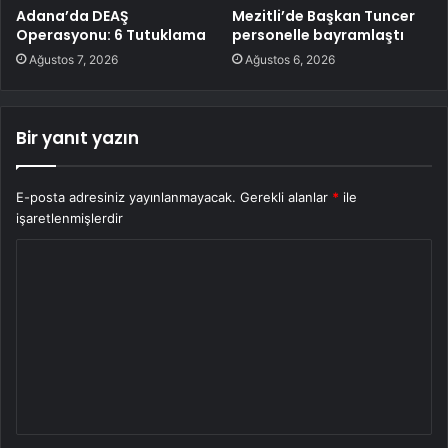
Adana’da DEAŞ
Mezitli’de Başkan Tuncer
Operasyonu: 6 Tutuklama
personelle bayramlaştı
Ağustos 7, 2026
Ağustos 6, 2026
Bir yanıt yazın
E-posta adresiniz yayınlanmayacak.
Gerekli alanlar
*
ile
işaretlenmişlerdir
Y
o
r
u
m
*