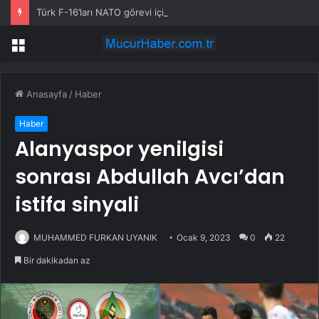
Türk F-16’ları NATO görevi için Estonya’da… MSB yerli savunma sistemleriyle güçleniyor
Menü
Anasayfa
/
Haber
Haber
Alanyaspor yenilgisi
sonrası Abdullah Avcı’dan
istifa sinyali
MUHAMMED FURKAN UYANIK
Ocak 9, 2023
0
22
Bir dakikadan az