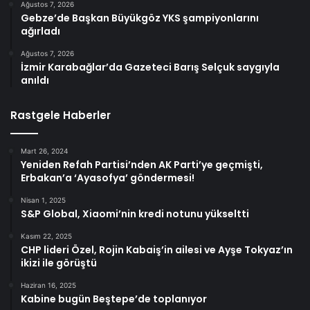
Ağustos 7, 2026
Gebze’de Başkan Büyükgöz YKS şampiyonlarını
ağırladı
Ağustos 7, 2026
İzmir Karabağlar’da Gazeteci Barış Selçuk saygıyla
anıldı
Rastgele Haberler
Mart 26, 2024
Yeniden Refah Partisi’nden AK Parti’ye geçmişti,
Erbakan’a ‘Ayasofya’ göndermesi!
Nisan 1, 2025
S&P Global, Xiaomi’nin kredi notunu yükseltti
Kasım 22, 2025
CHP lideri Özel, Rojin Kabaiş’in ailesi ve Ayşe Tokyaz’ın
ikizi ile görüştü
Haziran 16, 2025
Kabine bugün Beştepe’de toplanıyor