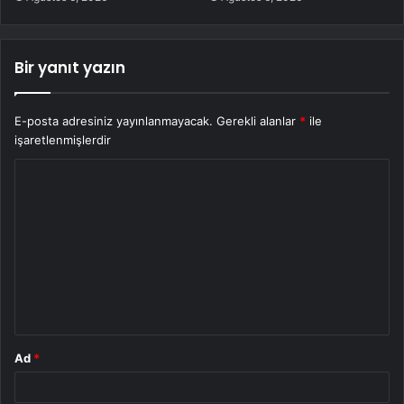
Bir yanıt yazın
E-posta adresiniz yayınlanmayacak.
Gerekli alanlar
*
ile
işaretlenmişlerdir
Y
o
r
u
m
*
Ad
*