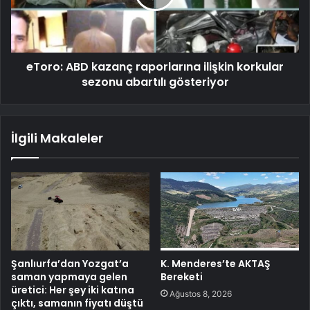
eToro: ABD kazanç raporlarına ilişkin korkular
sezonu abartılı gösteriyor
İlgili Makaleler
Şanlıurfa’dan Yozgat’a
K. Menderes’te AKTAŞ
saman yapmaya gelen
Bereketi
üretici: Her şey iki katına
Ağustos 8, 2026
çıktı, samanın fiyatı düştü