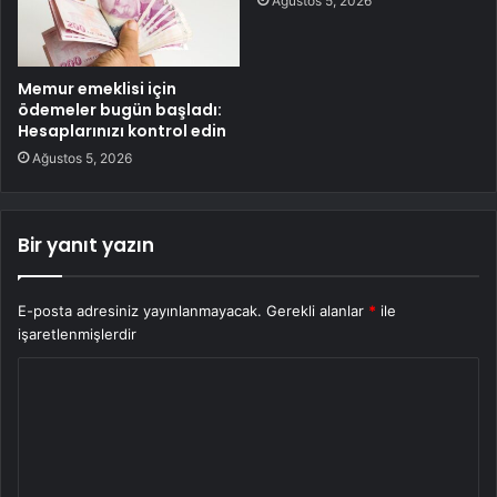
Ağustos 5, 2026
Memur emeklisi için
ödemeler bugün başladı:
Hesaplarınızı kontrol edin
Ağustos 5, 2026
Bir yanıt yazın
E-posta adresiniz yayınlanmayacak.
Gerekli alanlar
*
ile
işaretlenmişlerdir
Y
o
r
u