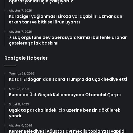
operasyonları için çalışıyoruz
Ağustos 7, 2026
Karaciğer yağlanması siroza yol açabilir: Uzmandan
erken tanı ve bitkisel ürün uyarısı
Ağustos 7, 2026
7 suç örgütüne dev operasyon: Kırmızı bültenle aranan
çetelere şafak baskını!
Rastgele Haberler
Temmuz 23, 2026
Katar, Erdoğan’dan sonra Trump’a da uçak hediye etti
Mart 28, 2026
Bursa’da Üst Geçidi Kullanmayana Otomobil Çarptı
Şubat 8, 2023
Uşak’ta park halindeki cip üzerine benzin dökülerek
yandı.
Ağustos 6, 2026
Kemer Belediyesi Ağustos ayı meclis toplantısı yapıldı