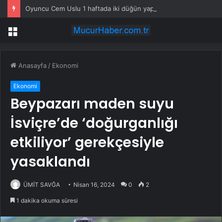
Oyuncu Cem Uslu 1 haftada iki düğün yaptı
Menü
Anasayfa
/
Ekonomi
Ekonomi
Beypazarı maden suyu
İsviçre’de ‘doğurganlığı
etkiliyor’ gerekçesiyle
yasaklandı
ÜMİT SAVĞA
Nisan 16, 2024
0
2
1 dakika okuma süresi