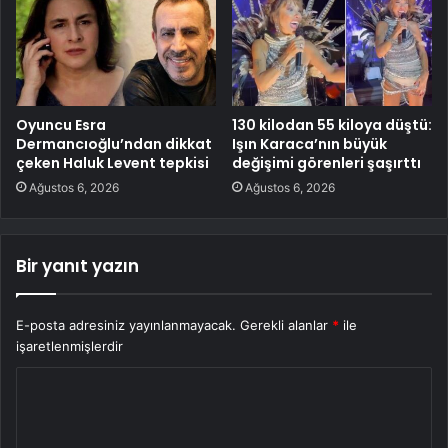
Oyuncu Esra
130 kilodan 55 kiloya düştü:
Dermancıoğlu’ndan dikkat
Işın Karaca’nın büyük
çeken Haluk Levent tepkisi
değişimi görenleri şaşırttı
Ağustos 6, 2026
Ağustos 6, 2026
Bir yanıt yazın
E-posta adresiniz yayınlanmayacak.
Gerekli alanlar
*
ile
işaretlenmişlerdir
Y
o
r