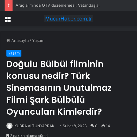
Araç alımında ÖTV düzenlemesi: Vatandaşlar bayilere akın etti
Menü
Anasayfa
/
Yaşam
Yaşam
Doğulu Bülbül filminin
konusu nedir? Türk
Sinemasının Unutulmaz
Filmi Şark Bülbülü
Oyuncuları Kimlerdir?
KÜBRA ALTUNYAPRAK
Şubat 8, 2023
0
14
2 dakika okuma süresi