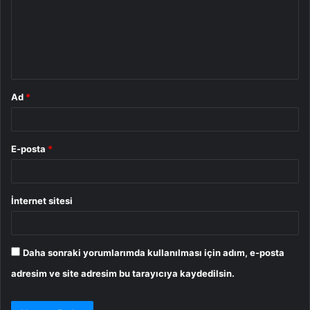
u
m
*
Ad
*
E-posta
*
İnternet sitesi
Daha sonraki yorumlarımda kullanılması için adım, e-posta
adresim ve site adresim bu tarayıcıya kaydedilsin.