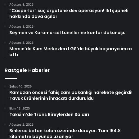
Ağustos 8, 2026
“Casperlar” suç örgütüne dev operasyon! 151 şüpheli
hakkında dava açıldı
Ağustos 8, 2026
Seymen ve Karamürsel tünellerine konfor dokunuşu
Ağustos 8, 2026
Mersin’de Kurs Merkezleri LGS’de büyük başarıya imza
attı
Rastgele Haberler
Şubat 10, 2026
Ramazan öncesi fahiş zam bakanlığı harekete geçirdi!
Tavuk ürünlerinin ihracatı durduruldu
Ekim 13, 2025
Taksim’de Trans Bireylerden Saldırı
Ağustos 2, 2026
Binlerce beton kolon üzerinde duruyor: Tam 164,8
kilometre boyunca uzanıyor