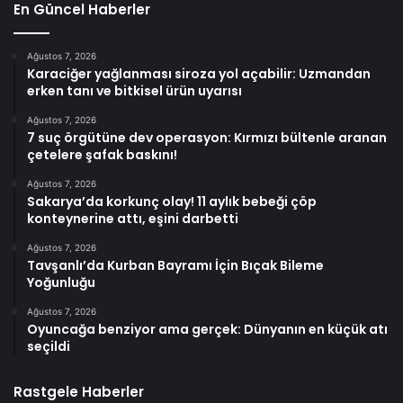
En Güncel Haberler
Ağustos 7, 2026
Karaciğer yağlanması siroza yol açabilir: Uzmandan
erken tanı ve bitkisel ürün uyarısı
Ağustos 7, 2026
7 suç örgütüne dev operasyon: Kırmızı bültenle aranan
çetelere şafak baskını!
Ağustos 7, 2026
Sakarya’da korkunç olay! 11 aylık bebeği çöp
konteynerine attı, eşini darbetti
Ağustos 7, 2026
Tavşanlı’da Kurban Bayramı İçin Bıçak Bileme
Yoğunluğu
Ağustos 7, 2026
Oyuncağa benziyor ama gerçek: Dünyanın en küçük atı
seçildi
Rastgele Haberler