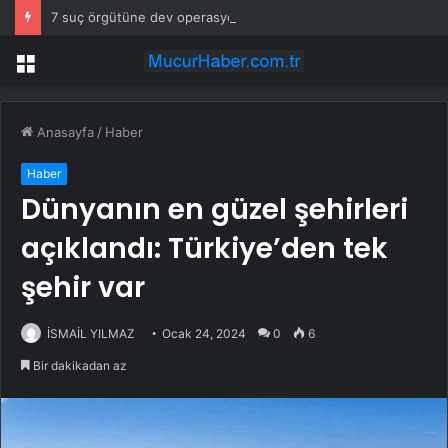
7 suç örgütüne dev operasyon: Kırmızı bültenle aranan çetelere şafak baskını!
Menü
Anasayfa
/
Haber
Haber
Dünyanın en güzel şehirleri
açıklandı: Türkiye’den tek
şehir var
İSMAİL YILMAZ
Ocak 24, 2024
0
6
Bir dakikadan az