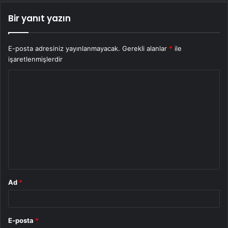
Bir yanıt yazın
E-posta adresiniz yayınlanmayacak.
Gerekli alanlar
*
ile
işaretlenmişlerdir
Y
o
r
u
m
*
Ad
*
E-posta
*