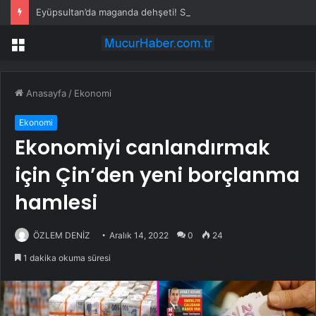
Eyüpsultan’da maganda dehşeti! Sürücünün önünü kesti, tehdit etti
Menü
Anasayfa
/
Ekonomi
Ekonomi
Ekonomiyi canlandırmak
için Çin’den yeni borçlanma
hamlesi
ÖZLEM DENİZ
Aralık 14, 2022
0
24
1 dakika okuma süresi