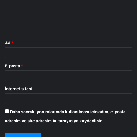
u
m
*
Ad
*
E-posta
*
İnternet sitesi
Daha sonraki yorumlarımda kullanılması için adım, e-posta
adresim ve site adresim bu tarayıcıya kaydedilsin.