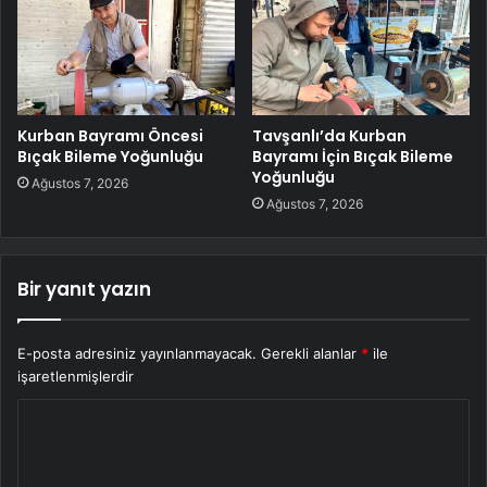
Kurban Bayramı Öncesi
Tavşanlı’da Kurban
Bıçak Bileme Yoğunluğu
Bayramı İçin Bıçak Bileme
Yoğunluğu
Ağustos 7, 2026
Ağustos 7, 2026
Bir yanıt yazın
E-posta adresiniz yayınlanmayacak.
Gerekli alanlar
*
ile
işaretlenmişlerdir
Y
o
r