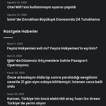
Ağustos 10, 2026
Otel WiFi’sini kullanmayın uyarısı yapıldı
Ağustos 10, 2026
İzmir’de Dorukhan Büyükışık Davasında 24 Tutuklama
Rastgele Haberler
Mayıs 7, 2025
Feyza Hakyemez evli mi? Feyza Hakyemez’in eşi kim?
Mart 8, 2026
Iğdır’da Düzensiz Göçmenlere Sahte Pasaport
Operasyonu
Kasım 30, 2025
Önce arkadaşını öldürüp sonra yaraladığı sevgilisini
cesetle 21 gün aynı odaya kilitlemişti: İstenen ceza belli
oldu
Nisan 29, 2025
Karsan, Türkiye’nin öncü elektrikli araç fuarı Go Green
Türkiye’de yerini alıyor