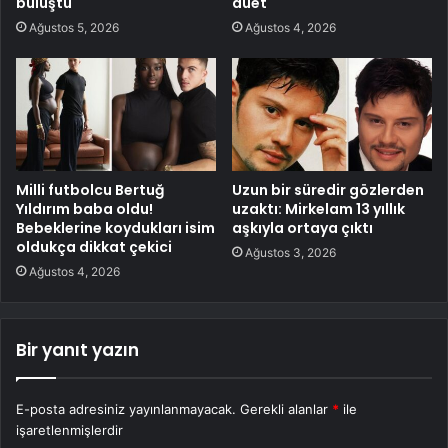
buluştu
düet
Ağustos 5, 2026
Ağustos 4, 2026
Milli futbolcu Bertuğ
Uzun bir süredir gözlerden
Yıldırım baba oldu!
uzaktı: Mirkelam 13 yıllık
Bebeklerine koydukları isim
aşkıyla ortaya çıktı
oldukça dikkat çekici
Ağustos 3, 2026
Ağustos 4, 2026
Bir yanıt yazın
E-posta adresiniz yayınlanmayacak.
Gerekli alanlar
*
ile
işaretlenmişlerdir