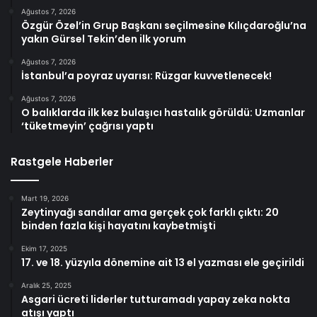
Ağustos 7, 2026
Özgür Özel’in Grup Başkanı seçilmesine Kılıçdaroğlu’na
yakın Gürsel Tekin’den ilk yorum
Ağustos 7, 2026
İstanbul’a poyraz uyarısı: Rüzgar kuvvetlenecek!
Ağustos 7, 2026
O balıklarda ilk kez bulaşıcı hastalık görüldü: Uzmanlar
‘tüketmeyin’ çağrısı yaptı
Rastgele Haberler
Mart 19, 2026
Zeytinyağı sandılar ama gerçek çok farklı çıktı: 20
binden fazla kişi hayatını kaybetmişti
Ekim 17, 2025
17. ve 18. yüzyıla dönemine ait 13 el yazması ele geçirildi
Aralık 25, 2025
Asgari ücreti liderler tutturamadı yapay zeka nokta
atışı yaptı