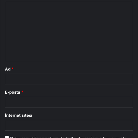
Y
o
r
u
m
*
Ad
*
E-posta
*
İnternet sitesi