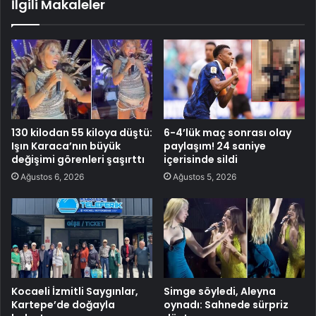
İlgili Makaleler
130 kilodan 55 kiloya düştü:
6-4’lük maç sonrası olay
Işın Karaca’nın büyük
paylaşım! 24 saniye
değişimi görenleri şaşırttı
içerisinde sildi
Ağustos 6, 2026
Ağustos 5, 2026
Kocaeli İzmitli Saygınlar,
Simge söyledi, Aleyna
Kartepe’de doğayla
oynadı: Sahnede sürpriz