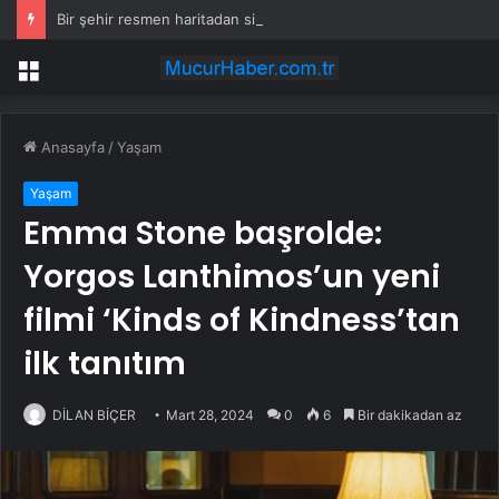
Bir şehir resmen haritadan silindi: Halk tahliye edildi
Menü
Anasayfa
/
Yaşam
Yaşam
Emma Stone başrolde:
Yorgos Lanthimos’un yeni
filmi ‘Kinds of Kindness’tan
ilk tanıtım
DİLAN BİÇER
Mart 28, 2024
0
6
Bir dakikadan az