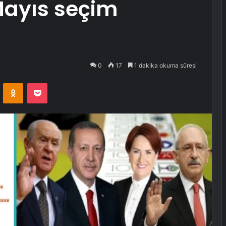
 Mayıs seçim
0
17
1 dakika okuma süresi
VKontakte
Odnoklassniki
Pocket