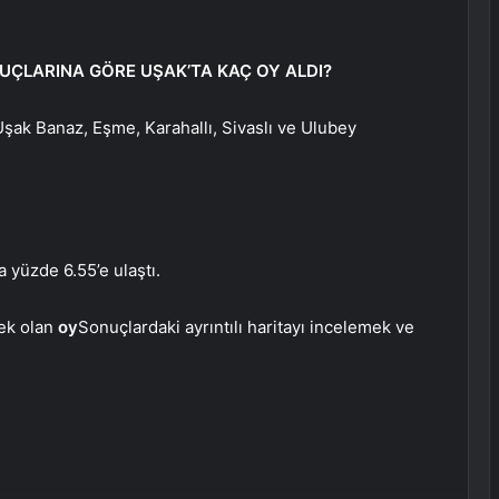
UÇLARINA GÖRE UŞAK’TA KAÇ OY ALDI?
şak Banaz, Eşme, Karahallı, Sivaslı ve Ulubey
 yüzde 6.55’e ulaştı.
cek olan
oy
Sonuçlardaki ayrıntılı haritayı incelemek ve