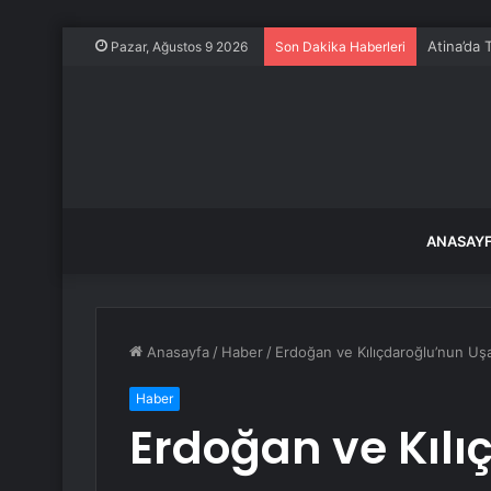
Atina’da 
Pazar, Ağustos 9 2026
Son Dakika Haberleri
ANASAY
Anasayfa
/
Haber
/
Erdoğan ve Kılıçdaroğlu’nun Uşa
Haber
Erdoğan ve Kılı