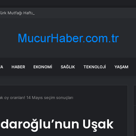
Türk Mutfağı Haftası: Sofrada Miras
FA
HABER
EKONOMI
SAĞLIK
TEKNOLOJI
YAŞAM
k oy oranları! 14 Mayıs seçim sonuçları
çdaroğlu’nun Uşak