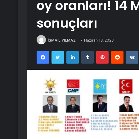
oy oranları! 14
sonuçları
İSMAİL YILMAZ
Haziran 18, 2023
Facebook
Twitter
LinkedIn
Tumblr
Pinterest
Reddit