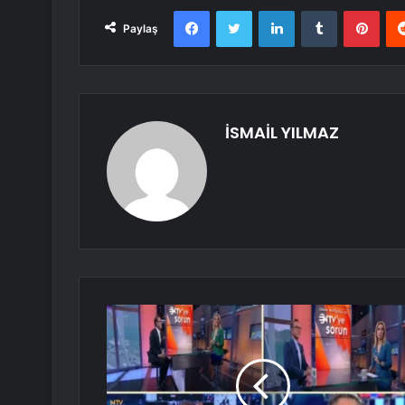
Facebook
Twitter
LinkedIn
Tumblr
Pint
Paylaş
İSMAİL YILMAZ