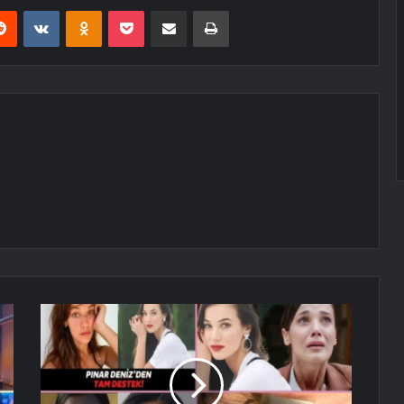
erest
Reddit
VKontakte
Odnoklassniki
Pocket
E-Posta ile paylaş
Yazdır