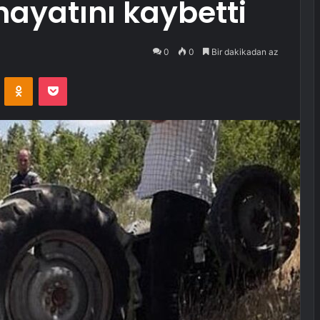
hayatını kaybetti
0
0
Bir dakikadan az
VKontakte
Odnoklassniki
Pocket