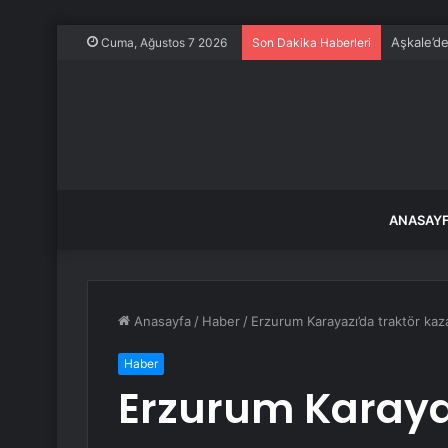
Aşkale’de
Cuma, Ağustos 7 2026
Son Dakika Haberleri
ANASAY
Anasayfa
/
Haber
/
Erzurum Karayazı’da traktör kaza
Haber
Erzurum Karayaz