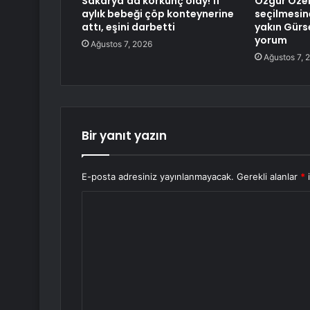
Sakarya’da korkunç olay! 11
Özgür Özel
aylık bebeği çöp konteynerine
seçilmesin
attı, eşini darbetti
yakın Gürse
yorum
Ağustos 7, 2026
Ağustos 7, 
Bir yanıt yazın
E-posta adresiniz yayınlanmayacak.
Gerekli alanlar
*
i
Y
o
r
u
m
*