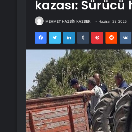
kazası: Sürücü 
MEHMET HAZBİN KAZBEK
Haziran 28, 2025
Facebook
Twitter
LinkedIn
Tumblr
Pinterest
Reddit