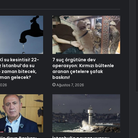
Kİ su kesintisi! 22-
7 suç örgütüne dev
İstanbul’da su
operasyon: Kırmızı bültenle
ne zaman bitecek,
aranan çetelere şafak
aman gelecek?
baskını!
2026
Ağustos 7, 2026