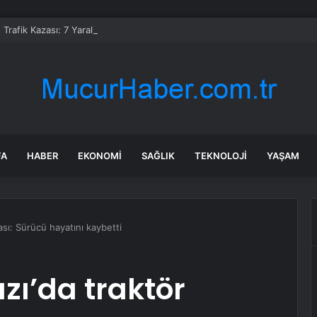
 Trafik Kazası: 7 Yaralı
FA
HABER
EKONOMI
SAĞLIK
TEKNOLOJI
YAŞAM
sı: Sürücü hayatını kaybetti
ı’da traktör