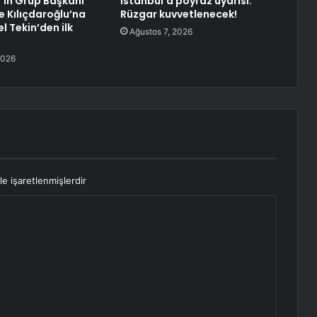
’in Grup Başkanı
İstanbul’a poyraz uyarısı:
e Kılıçdaroğlu’na
Rüzgar kuvvetlenecek!
l Tekin’den ilk
Ağustos 7, 2026
2026
le işaretlenmişlerdir