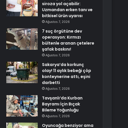
siroza yol açabilir:
Uzmandan erken tanı ve
bitkisel ürün uyarısı
Ağustos 7, 2026
7 suç örgütüne dev
operasyon: Kırmızı
bültenle aranan çetelere
şafak baskını!
Ağustos 7, 2026
Sakarya’da korkunç
olay! 11 aylık bebeği çöp
konteynerine attı, eşini
darbetti
Ağustos 7, 2026
Tavşanlı’da Kurban
Bayramı İçin Bıçak
Bileme Yoğunluğu
Ağustos 7, 2026
Oyuncağa benziyor ama