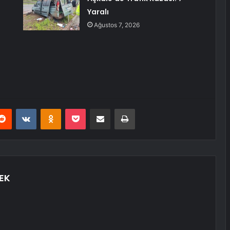
Yaralı
Ağustos 7, 2026
erest
Reddit
VKontakte
Odnoklassniki
Pocket
E-Posta ile paylaş
Yazdır
EK