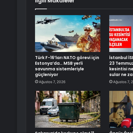
İlgili Makaleler
Türk F-16’ları NATO görevi için
İstanbul İS
Estonya’da… MSB yerli
23 Temmuz 
savunma sistemleriyle
kesintisi 
güçleniyor
sular ne z
Ağustos 7, 2026
Ağustos 7, 