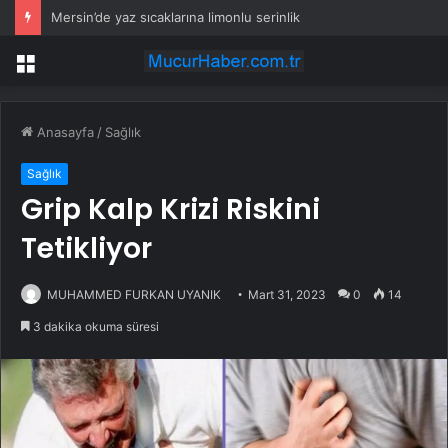
Mersin’de yaz sıcaklarına limonlu serinlik
Menü
Anasayfa
/
Sağlık
Sağlık
Grip Kalp Krizi Riskini
Tetikliyor
MUHAMMED FURKAN UYANIK
Mart 31, 2023
0
14
3 dakika okuma süresi