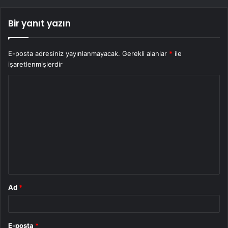
Bir yanıt yazın
E-posta adresiniz yayınlanmayacak.
Gerekli alanlar
*
ile
işaretlenmişlerdir
Y
o
r
u
m
*
Ad
*
E-posta
*