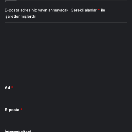
E-posta adresiniz yayınlanmayacak.
Gerekli alanlar
*
ile
işaretlenmişlerdir
Y
o
r
u
m
*
Ad
*
E-posta
*
İnternet sitesi