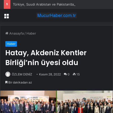
Türkiye, Suudi Arabistan ve Pakistan’dan tarihi savunma ittifakı: Mekke Anlaşması imzalandı
Menü
Anasayfa
/
Haber
Haber
Hatay, Akdeniz Kentler
Birliği’nin üyesi oldu
ÖZLEM DENİZ
Kasım 28, 2022
0
15
Bir dakikadan az