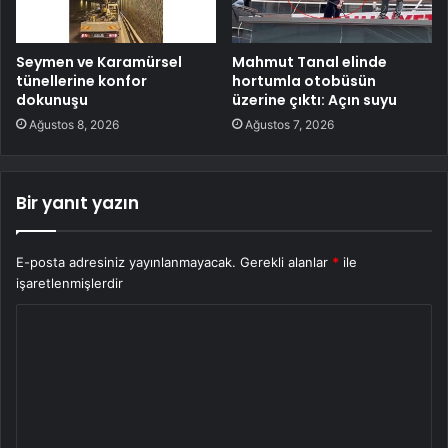
Seymen ve Karamürsel
Mahmut Tanal elinde
tünellerine konfor
hortumla otobüsün
dokunuşu
üzerine çıktı: Açın suyu
Ağustos 8, 2026
Ağustos 7, 2026
Bir yanıt yazın
E-posta adresiniz yayınlanmayacak.
Gerekli alanlar
*
ile
işaretlenmişlerdir
Y
o
r
u
m