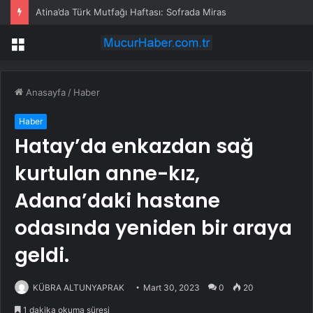
Atina’da Türk Mutfağı Haftası: Sofrada Miras
Menü
Anasayfa
/
Haber
Haber
Hatay’da enkazdan sağ
kurtulan anne-kız,
Adana’daki hastane
odasında yeniden bir araya
geldi.
KÜBRA ALTUNYAPRAK
Mart 30, 2023
0
20
1 dakika okuma süresi