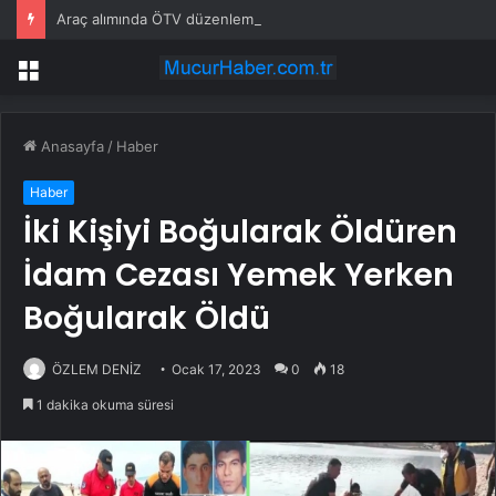
Araç alımında ÖTV düzenlemesi: Vatandaşlar bayilere akın etti
Menü
Anasayfa
/
Haber
Haber
İki Kişiyi Boğularak Öldüren
İdam Cezası Yemek Yerken
Boğularak Öldü
ÖZLEM DENİZ
Ocak 17, 2023
0
18
1 dakika okuma süresi