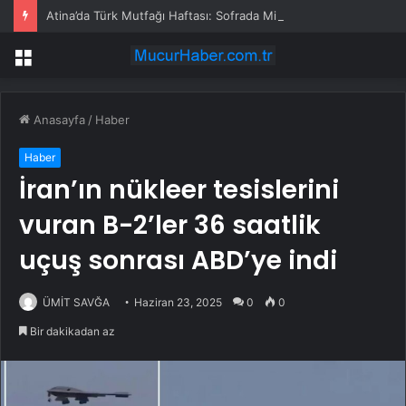
Atina’da Türk Mutfağı Haftası: Sofrada Miras
Menü
Anasayfa
/
Haber
Haber
İran’ın nükleer tesislerini
vuran B-2’ler 36 saatlik
uçuş sonrası ABD’ye indi
ÜMİT SAVĞA
Haziran 23, 2025
0
0
Bir dakikadan az