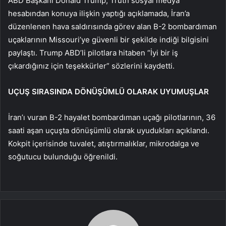
ABD Başkanı Donald Trump, Truth sosyal medya
hesabından konuya ilişkin yaptığı açıklamada, İran’a
düzenlenen hava saldırısında görev alan B-2 bombardıman
uçaklarının Missouri’ye güvenli bir şekilde indiği bilgisini
paylaştı. Trump ABD’li pilotlara hitaben “İyi bir iş
çıkardığınız için teşekkürler” sözlerini kaydetti.
UÇUŞ SIRASINDA DÖNÜŞÜMLÜ OLARAK UYUMUŞLAR
İran’ı vuran B-2 hayalet bombardıman uçağı pilotlarının, 36
saati aşan uçuşta dönüşümlü olarak uyudukları açıklandı.
Kokpit içerisinde tuvalet, atıştırmalıklar, mikrodalga ve
soğutucu bulunduğu öğrenildi.