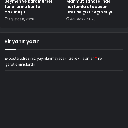
Seymen ve Karamürsel
Mahmut Tanal elinde
tünellerine konfor
hortumla otobüsün
dokunuşu
üzerine çıktı: Açın suyu
Ağustos 8, 2026
Ağustos 7, 2026
Bir yanıt yazın
E-posta adresiniz yayınlanmayacak.
Gerekli alanlar
*
ile
işaretlenmişlerdir
Y
o
r
u
m
*