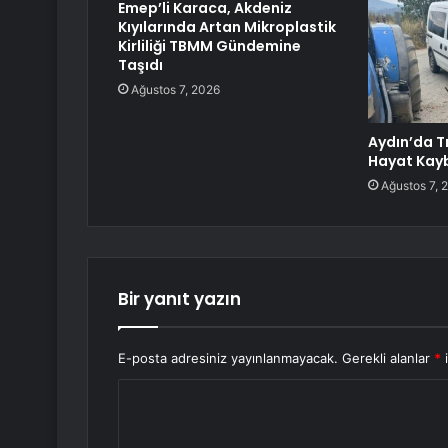
Emep’li Karaca, Akdeniz
Kıyılarında Artan Mikroplastik
Kirliliği TBMM Gündemine
Taşıdı
Ağustos 7, 2026
Aydın’da T
Hayat Kay
Ağustos 7, 
Bir yanıt yazın
E-posta adresiniz yayınlanmayacak.
Gerekli alanlar
*
i
Y
o