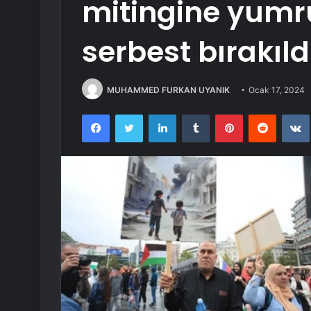
mitingine yumru
serbest bırakıld
MUHAMMED FURKAN UYANIK
Ocak 17, 2024
Facebook
Twitter
LinkedIn
Tumblr
Pinterest
Reddit