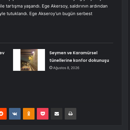
ile tartışma yaşandı. Ege Akersoy, saldırının ardından
siyle tutuklandı. Ege Akseroy’un bugün serbest
ev
Seymen ve Karamürsel
tünellerine konfor dokunuşu
Ağustos 8, 2026
erest
Reddit
VKontakte
Odnoklassniki
Pocket
E-Posta ile paylaş
Yazdır