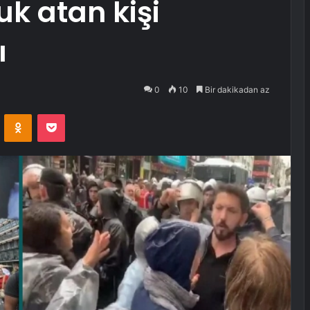
k atan kişi
ı
0
10
Bir dakikadan az
VKontakte
Odnoklassniki
Pocket