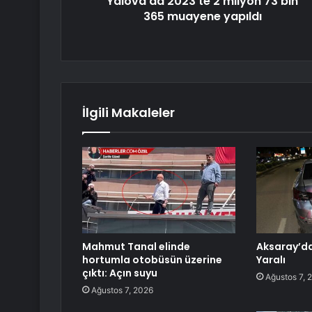
Yalova'da 2023'te 2 milyon 73 bin
365 muayene yapıldı
İlgili Makaleler
Mahmut Tanal elinde
Aksaray’da
hortumla otobüsün üzerine
Yaralı
çıktı: Açın suyu
Ağustos 7, 
Ağustos 7, 2026