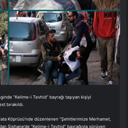
ginde “Kelime-i Tevhid” bayrağı taşıyan kişiyi
t bırakıldı.
alata Köprüsü’nde düzenlenen “Şehitlerimize Merhamet,
dından Şişhane’de “Kelime-i Tevhid” bayrağıyla yürüyen