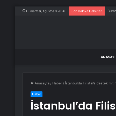
Araç 
Cumartesi, Ağustos 8 2026
Son Dakika Haberleri
ANASAY
Anasayfa
/
Haber
/
İstanbul’da Filistin’e destek mit
Haber
İstanbul’da Fili