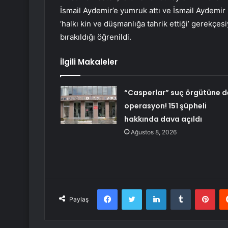
İsmail Aydemir’e yumruk attı ve İsmail Aydemir 
‘halkı kin ve düşmanlığa tahrik ettiği’ gerekçe
bırakıldığı öğrenildi.
İlgili Makaleler
“Casperlar” suç örgütüne d
operasyon! 151 şüpheli
hakkında dava açıldı
Ağustos 8, 2026
Facebook
Twitter
LinkedIn
Tumblr
Pint
Paylaş