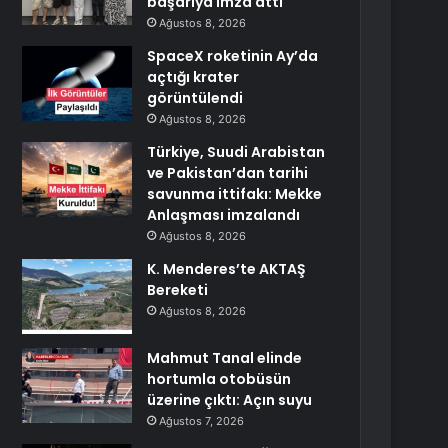
başarıya imza attı
Ağustos 8, 2026
SpaceX roketinin Ay’da
açtığı krater
görüntülendi
Ağustos 8, 2026
Türkiye, Suudi Arabistan
ve Pakistan’dan tarihi
savunma ittifakı: Mekke
Anlaşması imzalandı
Ağustos 8, 2026
K. Menderes’te AKTAŞ
Bereketi
Ağustos 8, 2026
Mahmut Tanal elinde
hortumla otobüsün
üzerine çıktı: Açın suyu
Ağustos 7, 2026