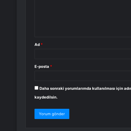
r
u
m
*
Ad
*
E-posta
*
Daha sonraki yorumlarımda kullanılması için adı
kaydedilsin.