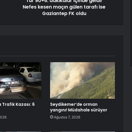
Tur 90+6. dakikalar içinde geldi!
Nefes kesen maçın gülen tarafı ise
Gaziantep FK oldu
 Trafik Kazası: 6
Seydikemer’de orman
yangını! Müdahale sürüyor
2026
Ağustos 7, 2026