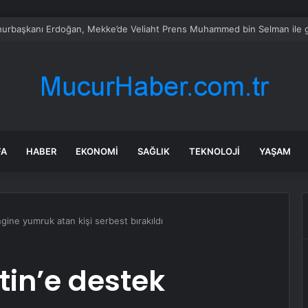
alımında ÖTV düzenlemesi: Vatandaşlar bayilere akın etti
FA
HABER
EKONOMI
SAĞLIK
TEKNOLOJI
YAŞAM
ingine yumruk atan kişi serbest bırakıldı
stin’e destek