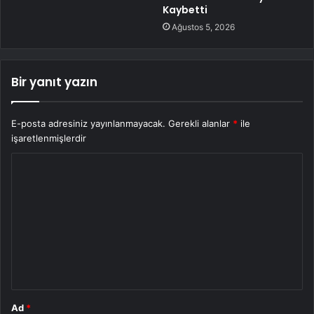
Kaybetti
Ağustos 5, 2026
Bir yanıt yazın
E-posta adresiniz yayınlanmayacak.
Gerekli alanlar
*
ile
işaretlenmişlerdir
Y
o
r
u
m
*
Ad
*