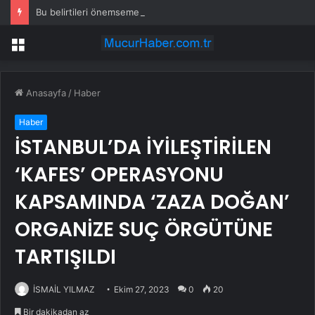
Bu belirtileri önemsemek hayat kurtarıyor
Menü
Anasayfa
/
Haber
Haber
İSTANBUL’DA İYİLEŞTİRİLEN
‘KAFES’ OPERASYONU
KAPSAMINDA ‘ZAZA DOĞAN’
ORGANİZE SUÇ ÖRGÜTÜNE
TARTIŞILDI
İSMAİL YILMAZ
Ekim 27, 2023
0
20
Bir dakikadan az