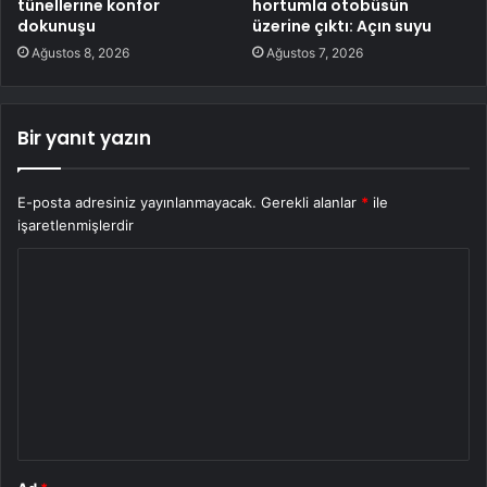
tünellerine konfor
hortumla otobüsün
dokunuşu
üzerine çıktı: Açın suyu
Ağustos 8, 2026
Ağustos 7, 2026
Bir yanıt yazın
E-posta adresiniz yayınlanmayacak.
Gerekli alanlar
*
ile
işaretlenmişlerdir
Y
o
r
u
m
*