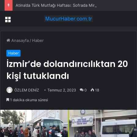
Atina’da Türk Mutfağı Haftası: Sofrada Miras
Menü
Anasayfa
/
Haber
Haber
İzmir’de dolandırıcılıktan 20
kişi tutuklandı
ÖZLEM DENİZ
Temmuz 2, 2023
0
18
1 dakika okuma süresi