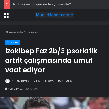
INLIF hissesi bugün neden yükselişte?
Menü
Anasayfa
/
Ekonomi
Ekonomi
Izokibep Faz 2b/3 psoriatik
artrit çalışmasında umut
vaat ediyor
DİLAN BİÇER
Mart 11, 2024
0
9
1 dakika okuma süresi