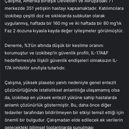
Çalışma, Amerika Birleşik Devletleri ve Avrupa’daki 71
merkezde 351 yetişkin hastayı kapsamaktadır. Katılımcılara
izokibep çeşitli doz ve sıklıklarda subkutan olarak
uygulanmış, haftada bir 160 mg ve iki haftada bir 80 mg’lık
Faz 2 dozuna kıyasla kayda değer iyileşmeler görülmüştür.
Deneme, %3’ün altında düşük bir kesilme oranını
korumuştur ve izokibep’in güvenlik profili, IL-17A&F
hedeflemesiyle ilişkili güvenlik endişeleri olmaksızın IL-
17A inhibitör sınıfıyla tutarlıdır.
Çalışma, yüksek plasebo yanıtı nedeniyle genel entezit
çözünürlüğünde istatistiksel anlamlılığa ulaşamamış olsa
da, izokibep en yüksek entezit yüküne sahip hastalarda
anlamlı çözünürlük göstermiştir. Bu, daha önce diğer
tedaviler tarafından bildirilmeyen bir etkiyi temsil ettiği için
önemli bir bulgudur. Çalışmadan elde edilecek ek verilerin
gelecekteki bilimsel toplantılarda sunulması