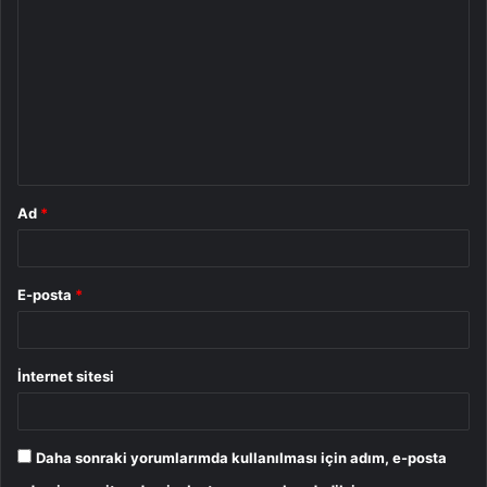
o
r
u
m
*
Ad
*
E-posta
*
İnternet sitesi
Daha sonraki yorumlarımda kullanılması için adım, e-posta