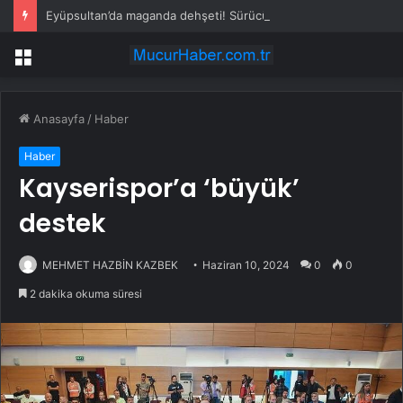
Eyüpsultan’da maganda dehşeti! Sürücünün önünü kesti, tehdit etti
Menü
Anasayfa
/
Haber
Haber
Kayserispor’a ‘büyük’
destek
MEHMET HAZBİN KAZBEK
Haziran 10, 2024
0
0
2 dakika okuma süresi