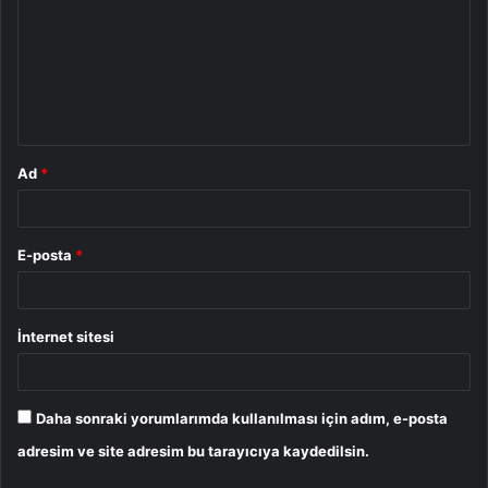
r
u
m
*
Ad
*
E-posta
*
İnternet sitesi
Daha sonraki yorumlarımda kullanılması için adım, e-posta
adresim ve site adresim bu tarayıcıya kaydedilsin.