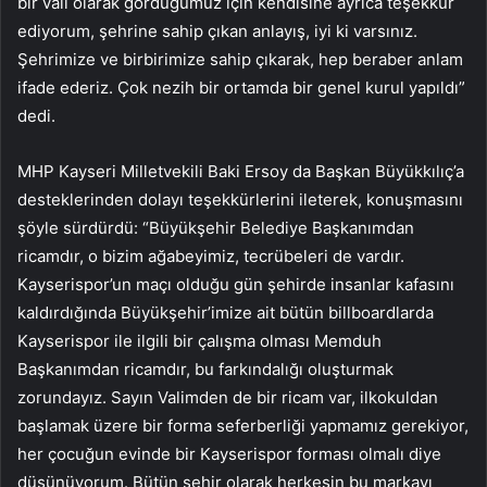
bir vali olarak gördüğümüz için kendisine ayrıca teşekkür
ediyorum, şehrine sahip çıkan anlayış, iyi ki varsınız.
Şehrimize ve birbirimize sahip çıkarak, hep beraber anlam
ifade ederiz. Çok nezih bir ortamda bir genel kurul yapıldı”
dedi.
MHP Kayseri Milletvekili Baki Ersoy da Başkan Büyükkılıç’a
desteklerinden dolayı teşekkürlerini ileterek, konuşmasını
şöyle sürdürdü: “Büyükşehir Belediye Başkanımdan
ricamdır, o bizim ağabeyimiz, tecrübeleri de vardır.
Kayserispor’un maçı olduğu gün şehirde insanlar kafasını
kaldırdığında Büyükşehir’imize ait bütün billboardlarda
Kayserispor ile ilgili bir çalışma olması Memduh
Başkanımdan ricamdır, bu farkındalığı oluşturmak
zorundayız. Sayın Valimden de bir ricam var, ilkokuldan
başlamak üzere bir forma seferberliği yapmamız gerekiyor,
her çocuğun evinde bir Kayserispor forması olmalı diye
düşünüyorum. Bütün şehir olarak herkesin bu markayı