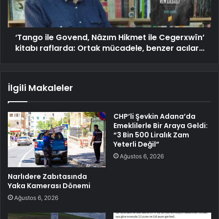
‘Tango ile Govend, Nâzım Hikmet ile Cegerxwîn’
kitabı raflarda: Ortak mücadele, benzer acılar…
İlgili Makaleler
CHP’li Şevkin Adana’da
Emeklilerle Bir Araya Geldi:
“3 Bin 500 Liralık Zam
Yeterli Değil”
Ağustos 6, 2026
Narlıdere Zabıtasında
Yaka Kamerası Dönemi
Ağustos 6, 2026