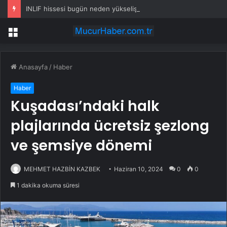
INLIF hissesi bugün neden yükselişte?
Menü
Anasayfa
/
Haber
Haber
Kuşadası’ndaki halk
plajlarında ücretsiz şezlong
ve şemsiye dönemi
MEHMET HAZBİN KAZBEK
Haziran 10, 2024
0
0
1 dakika okuma süresi