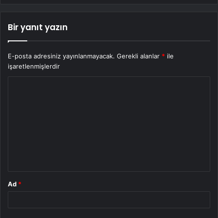
Bir yanıt yazın
E-posta adresiniz yayınlanmayacak.
Gerekli alanlar
*
ile
işaretlenmişlerdir
Y
o
r
u
m
*
Ad
*