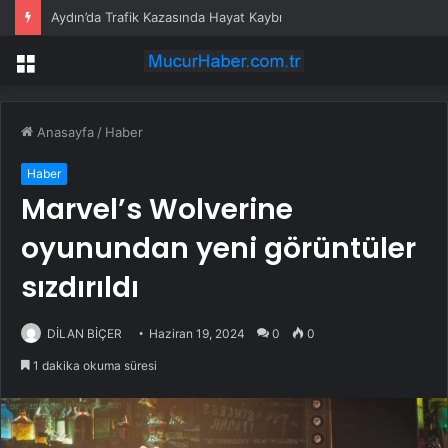
Aydın’da Trafik Kazasında Hayat Kaybı
Menü
Anasayfa
/
Haber
Haber
Marvel’s Wolverine
oyunundan yeni görüntüler
sızdırıldı
DİLAN BİÇER
Haziran 19, 2024
0
0
1 dakika okuma süresi