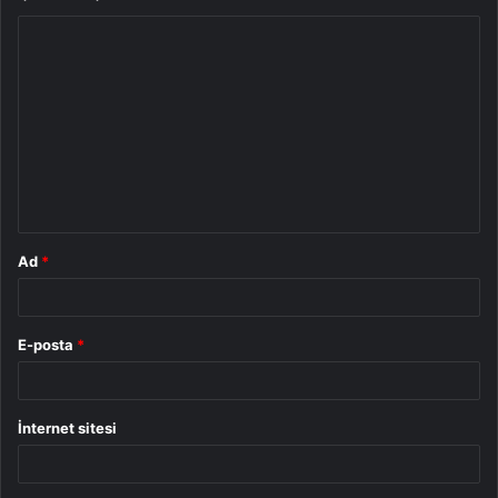
Y
o
r
u
m
*
Ad
*
E-posta
*
İnternet sitesi