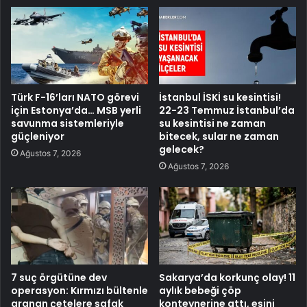
Türk F-16’ları NATO görevi
İstanbul İSKİ su kesintisi!
için Estonya’da… MSB yerli
22-23 Temmuz İstanbul’da
savunma sistemleriyle
su kesintisi ne zaman
güçleniyor
bitecek, sular ne zaman
gelecek?
Ağustos 7, 2026
Ağustos 7, 2026
7 suç örgütüne dev
Sakarya’da korkunç olay! 11
operasyon: Kırmızı bültenle
aylık bebeği çöp
aranan çetelere şafak
konteynerine attı, eşini