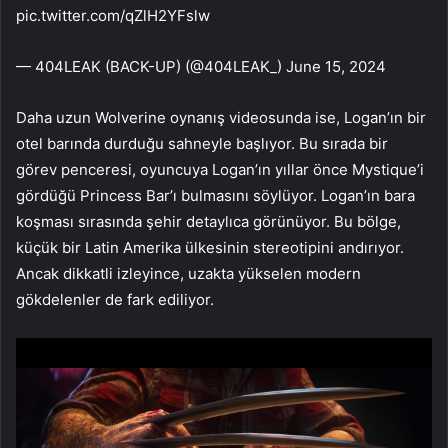
pic.twitter.com/qZlH2YFslw
— 404LEAK (BACK-UP) (@404LEAK_) June 15, 2024
Daha uzun Wolverine oynanış videosunda ise, Logan’ın bir
otel barında durduğu sahneyle başlıyor. Bu sırada bir
görev penceresi, oyuncuya Logan’ın yıllar önce Mystique’i
gördüğü Princess Bar’ı bulmasını söylüyor. Logan’ın bara
koşması sırasında şehir detaylıca görünüyor. Bu bölge,
küçük bir Latin Amerika ülkesinin stereotipini andırıyor.
Ancak dikkatli izleyince, uzakta yükselen modern
gökdelenler de fark ediliyor.