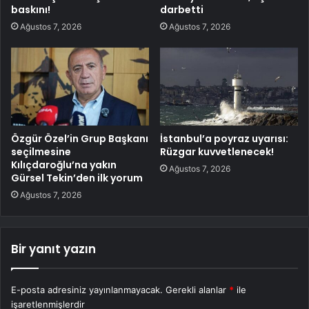
baskını!
darbetti
Ağustos 7, 2026
Ağustos 7, 2026
Özgür Özel’in Grup Başkanı
İstanbul’a poyraz uyarısı:
seçilmesine
Rüzgar kuvvetlenecek!
Kılıçdaroğlu’na yakın
Ağustos 7, 2026
Gürsel Tekin’den ilk yorum
Ağustos 7, 2026
Bir yanıt yazın
E-posta adresiniz yayınlanmayacak.
Gerekli alanlar
*
ile
işaretlenmişlerdir