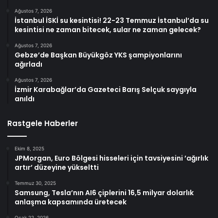
Ağustos 7, 2026
İstanbul İSKİ su kesintisi! 22-23 Temmuz İstanbul’da su
kesintisi ne zaman bitecek, sular ne zaman gelecek?
Ağustos 7, 2026
Gebze’de Başkan Büyükgöz YKS şampiyonlarını
ağırladı
Ağustos 7, 2026
İzmir Karabağlar’da Gazeteci Barış Selçuk saygıyla
anıldı
Rastgele Haberler
Ekim 8, 2025
JPMorgan, Euro Bölgesi hisseleri için tavsiyesini ’ağırlık
artır’ düzeyine yükseltti
Temmuz 30, 2025
Samsung, Tesla’nın AI6 çiplerini 16,5 milyar dolarlık
anlaşma kapsamında üretecek
Ocak 22, 2026