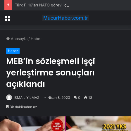
Türk F-16’ları NATO görevi için Estonya’da… MSB yerli savunma sistemleriyle güçleniyor
Menü
Anasayfa
/
Haber
Haber
MEB’in sözleşmeli işçi
yerleştirme sonuçları
açıklandı
İSMAİL YILMAZ
Nisan 8, 2023
0
18
Bir dakikadan az