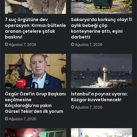
7 suç örgütüne dev
Sakarya’da korkunç olay! 11
operasyon: Kırmızı bültenle
aylık bebeği çöp
aranan çetelere şafak
konteynerine attı, eşini
baskını!
darbetti
Ağustos 7, 2026
Ağustos 7, 2026
Özgür Özel’in Grup Başkanı
İstanbul’a poyraz uyarısı:
seçilmesine
Rüzgar kuvvetlenecek!
Kılıçdaroğlu’na yakın
Ağustos 7, 2026
Gürsel Tekin’den ilk yorum
Ağustos 7, 2026