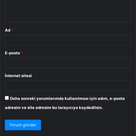
m
*
Ad
*
E-posta
*
İnternet sitesi
Daha sonraki yorumlarımda kullanılması için adım, e-posta
adresim ve site adresim bu tarayıcıya kaydedilsin.