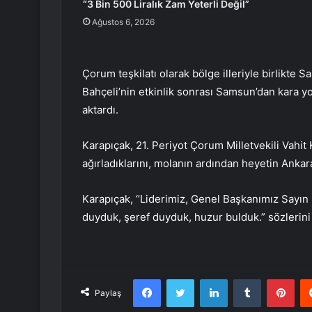
“3 Bin 500 Liralık Zam Yeterli Değil”
Ağustos 6, 2026
Çorum teşkilatı olarak bölge illeriyle birlikte S
Bahçeli’nin etkinlik sonrası Samsun’dan kara 
aktardı.
Karapıçak, 21. Periyot Çorum Milletvekili Vahit Ka
ağırladıklarını, molanın ardından heyetin Ankar
Karapıçak, “Liderimiz, Genel Başkanımız Sayın 
duyduk, şeref duyduk, huzur bulduk.” sözlerini 
Facebook
Twitter
LinkedIn
Tumblr
Pint
Paylaş