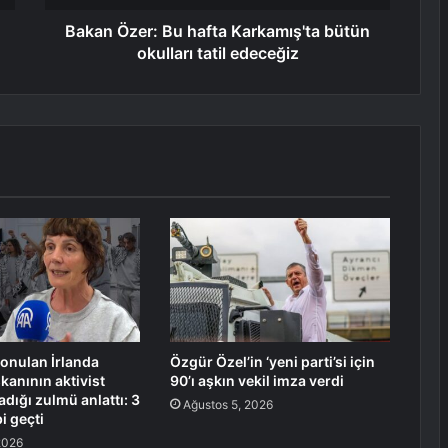
Bakan Özer: Bu hafta Karkamış'ta bütün
okulları tatil edeceğiz
ıkonulan İrlanda
Özgür Özel’in ‘yeni parti’si için
anının aktivist
90’ı aşkın vekil imza verdi
dığı zulmü anlattı: 3
Ağustos 5, 2026
bi geçti
2026