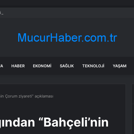
in kişi tahliye edildi: Yangınları durduramayınca atları saldılar
FA
HABER
EKONOMI
SAĞLIK
TEKNOLOJI
YAŞAM
in Çorum ziyareti” açıklaması
ından “Bahçeli’nin