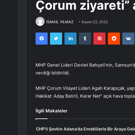
Çorum ziyareti” 
İSMAİL YILMAZ
Kasım 23, 2022
Facebook
Twitter
LinkedIn
Tumblr
Pinterest
Reddit
MHP Genel Lideri Devlet Bahçeli’nin, Samsun’
verdiği bildirildi.
MHP Çorum Vilayet Lideri Agah Karapıçak, yapt
Hakikat: Aday Belirli, Karar Net” açık hava topl
İlgili Makaleler
CHP’li Şevkin Adana’da Emeklilerle Bir Araya Geld