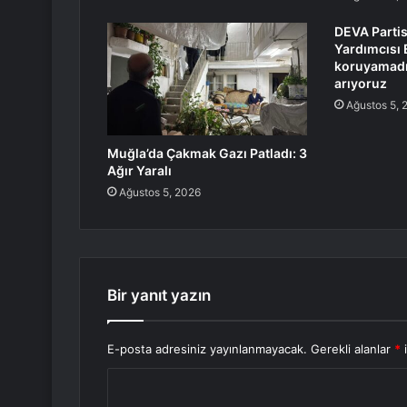
DEVA Partis
Yardımcısı 
koruyamadı
arıyoruz
Ağustos 5, 
Muğla’da Çakmak Gazı Patladı: 3
Ağır Yaralı
Ağustos 5, 2026
Bir yanıt yazın
E-posta adresiniz yayınlanmayacak.
Gerekli alanlar
*
i
Y