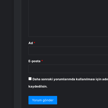
o
r
u
m
*
Ad
*
E-posta
*
Daha sonraki yorumlarımda kullanılması için adı
kaydedilsin.