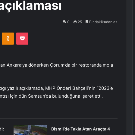
açıklaması
0
25
Bir dakikadan az
VKontakte
Odnoklassniki
Pocket
dan Ankara’ya dönerken Çorum’da bir restoranda mola
ığı yazılı açıklamada, MHP Önderi Bahçeli’nin “2023’e
antısı için dün Samsun’da bulunduğuna işaret etti.
i:
Bismil’de Takla Atan Araçta 4