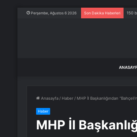
150 b
Perşembe, Ağustos 6 2026
Son Dakika Haberleri
ANASAY
Anasayfa
/
Haber
/
MHP İl Başkanlığından “Bahçeli’n
Haber
MHP İl Başkanlığ