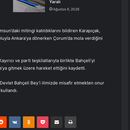
Yaralı
Ağustos 6, 2026
amsun’daki mitingi katıldıklarını bildiren Karapıçak,
yoluyla Ankara’ya dönerken Çorum’da mola verdiğini
yırıcı ve parti teşkilatlarıyla birlikte Bahçeli’yi
a’ya gitmek üzere hareket ettiğini kaydetti.
Devlet Bahçeli Bey’i ilimizde misafir etmekten onur
kullandı.
erest
Reddit
VKontakte
Odnoklassniki
Pocket
E-Posta ile paylaş
Yazdır