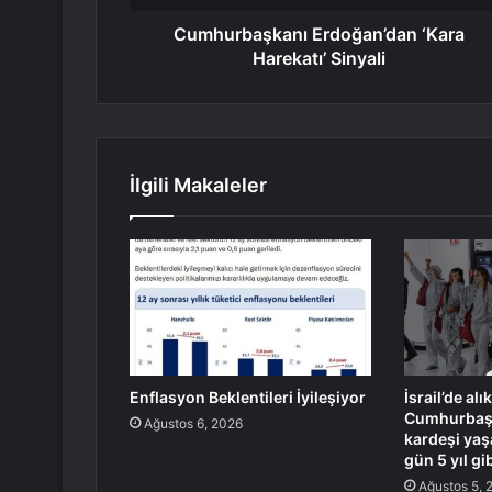
Cumhurbaşkanı Erdoğan’dan ‘Kara
Harekatı’ Sinyali
İlgili Makaleler
Enflasyon Beklentileri İyileşiyor
İsrail’de al
Cumhurbaşk
Ağustos 6, 2026
kardeşi yaşa
gün 5 yıl gi
Ağustos 5, 