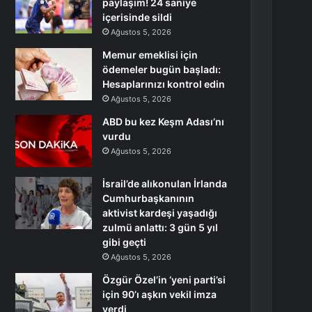
paylaşım! 24 saniye
içerisinde sildi
Ağustos 5, 2026
Memur emeklisi için
ödemeler bugün başladı:
Hesaplarınızı kontrol edin
Ağustos 5, 2026
ABD bu kez Keşm Adası’nı
vurdu
Ağustos 5, 2026
İsrail’de alıkonulan İrlanda
Cumhurbaşkanının
aktivist kardeşi yaşadığı
zulmü anlattı: 3 gün 5 yıl
gibi geçti
Ağustos 5, 2026
Özgür Özel’in ‘yeni parti’si
için 90’ı aşkın vekil imza
verdi