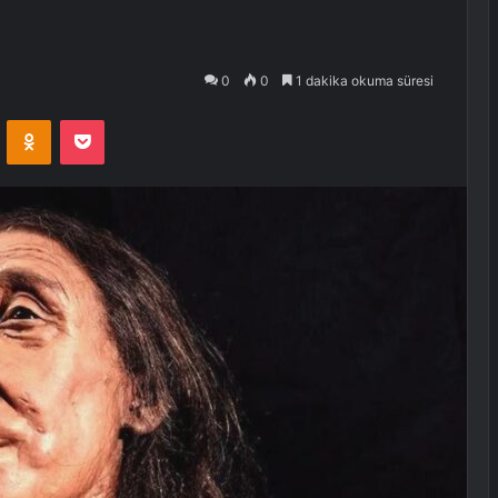
0
0
1 dakika okuma süresi
VKontakte
Odnoklassniki
Pocket