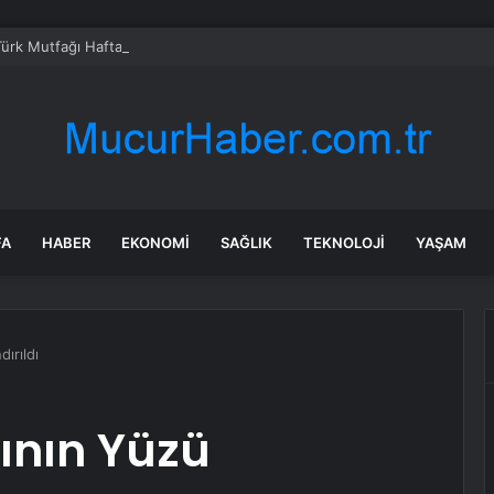
Türk Mutfağı Haftası: Sofrada Miras
FA
HABER
EKONOMI
SAĞLIK
TEKNOLOJI
YAŞAM
ırıldı
ının Yüzü