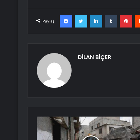
Facebook
Twitter
LinkedIn
Tumblr
Pint
Paylaş
DİLAN BİÇER