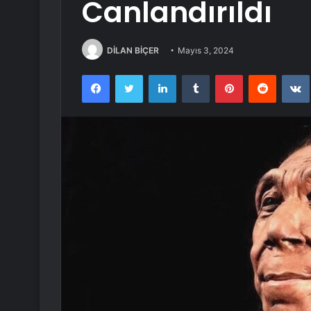
Canlandırıldı
DİLAN BİÇER
Mayıs 3, 2024
Facebook
Twitter
LinkedIn
Tumblr
Pinterest
Reddit