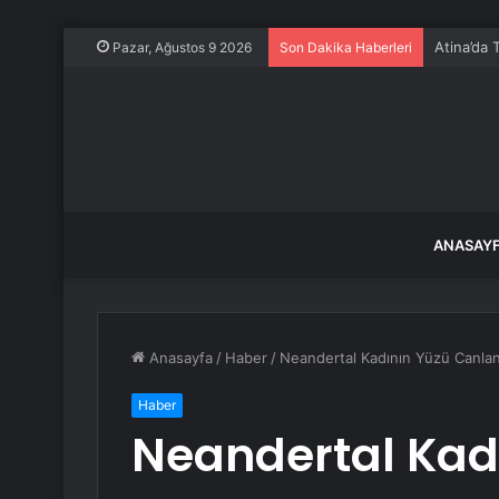
Atina’da 
Pazar, Ağustos 9 2026
Son Dakika Haberleri
ANASAY
Anasayfa
/
Haber
/
Neandertal Kadının Yüzü Canland
Haber
Neandertal Kad