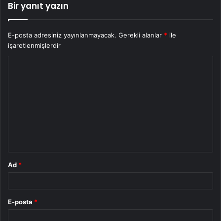
Bir yanıt yazın
E-posta adresiniz yayınlanmayacak.
Gerekli alanlar
*
ile
işaretlenmişlerdir
Y
o
r
u
m
*
Ad
*
E-posta
*