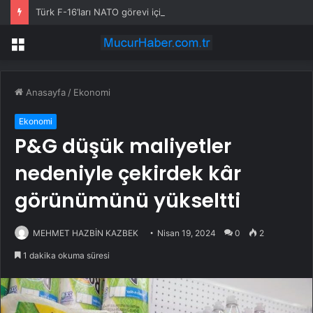
Türk F-16’ları NATO görevi için Estonya’da… MSB yerli savunma sistemleriyle güçleniyor
Menü
Anasayfa
/
Ekonomi
Ekonomi
P&G düşük maliyetler
nedeniyle çekirdek kâr
görünümünü yükseltti
MEHMET HAZBİN KAZBEK
Nisan 19, 2024
0
2
1 dakika okuma süresi