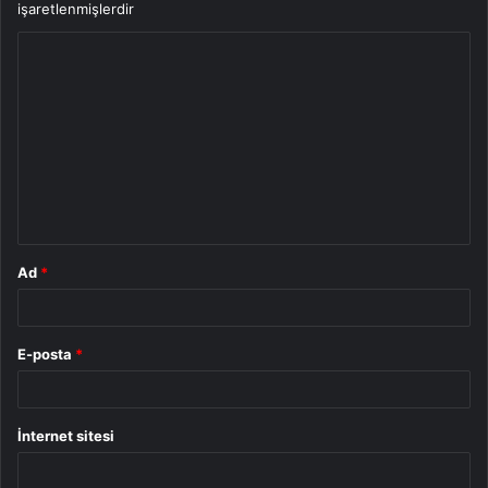
işaretlenmişlerdir
Y
o
r
u
m
*
Ad
*
E-posta
*
İnternet sitesi