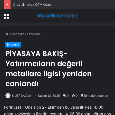
Araç alımında ÖTV düzenlemesi: Vatandaşlar bayilere akın etti
Menü
Anasayfa
/
Ekonomi
Ekonomi
PİYASAYA BAKIŞ-
Yatırımcıların değerli
metallare ilgisi yeniden
canlandı
ÜMİT SAVĞA
Kasım 12, 2025
0
0
Bir dakikadan az
ForInvest – Ons altın 27 Ekim’den bu yana ilk kez 4.100
dolar seviyesinin üzerini test etti. 4105,96 doları gören
ons