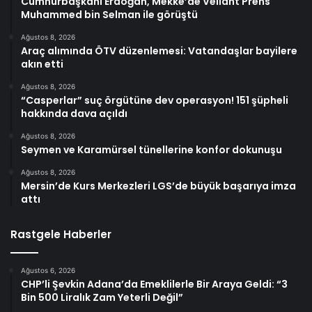
Cumhurbaşkanı Erdoğan, Mekke’de Veliaht Prens
Muhammed bin Selman ile görüştü
Ağustos 8, 2026
Araç alımında ÖTV düzenlemesi: Vatandaşlar bayilere
akın etti
Ağustos 8, 2026
“Casperlar” suç örgütüne dev operasyon! 151 şüpheli
hakkında dava açıldı
Ağustos 8, 2026
Seymen ve Karamürsel tünellerine konfor dokunuşu
Ağustos 8, 2026
Mersin’de Kurs Merkezleri LGS’de büyük başarıya imza
attı
Rastgele Haberler
Ağustos 6, 2026
CHP’li Şevkin Adana’da Emeklilerle Bir Araya Geldi: “3
Bin 500 Liralık Zam Yeterli Değil”