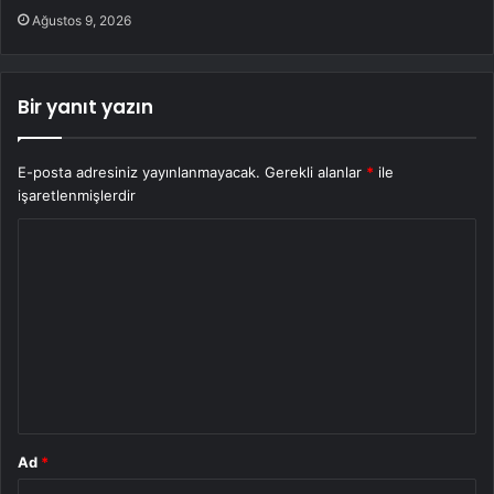
Ağustos 9, 2026
Bir yanıt yazın
E-posta adresiniz yayınlanmayacak.
Gerekli alanlar
*
ile
işaretlenmişlerdir
Y
o
r
u
m
*
Ad
*