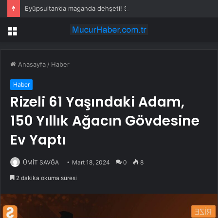
Eyüpsultan’da maganda dehşeti! Sürücünün önünü kesti, tehdit etti
Menü
Anasayfa
/
Haber
Haber
Rizeli 61 Yaşındaki Adam,
150 Yıllık Ağacın Gövdesine
Ev Yaptı
ÜMİT SAVĞA
Mart 18, 2024
0
8
2 dakika okuma süresi