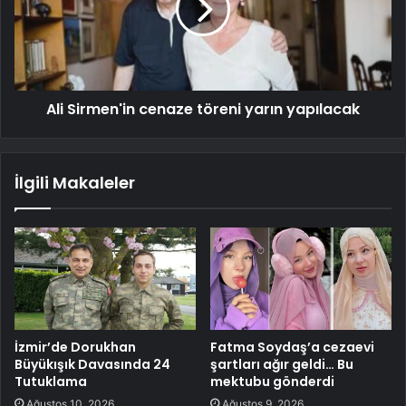
Ali Sirmen'in cenaze töreni yarın yapılacak
İlgili Makaleler
İzmir’de Dorukhan
Fatma Soydaş’a cezaevi
Büyükışık Davasında 24
şartları ağır geldi… Bu
Tutuklama
mektubu gönderdi
Ağustos 10, 2026
Ağustos 9, 2026