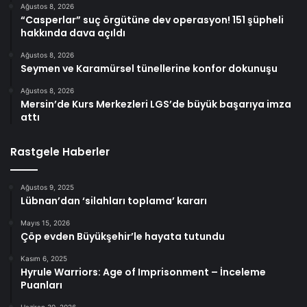
Ağustos 8, 2026
“Casperlar” suç örgütüne dev operasyon! 151 şüpheli
hakkında dava açıldı
Ağustos 8, 2026
Seymen ve Karamürsel tünellerine konfor dokunuşu
Ağustos 8, 2026
Mersin’de Kurs Merkezleri LGS’de büyük başarıya imza
attı
Rastgele Haberler
Ağustos 9, 2025
Lübnan’dan ‘silahları toplama’ kararı
Mayıs 15, 2026
Çöp evden Büyükşehir’le hayata tutundu
Kasım 6, 2025
Hyrule Warriors: Age of Imprisonment – İnceleme
Puanları
Haziran 30, 2026