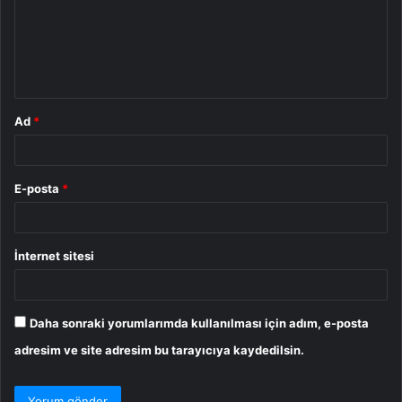
u
m
*
Ad
*
E-posta
*
İnternet sitesi
Daha sonraki yorumlarımda kullanılması için adım, e-posta
adresim ve site adresim bu tarayıcıya kaydedilsin.