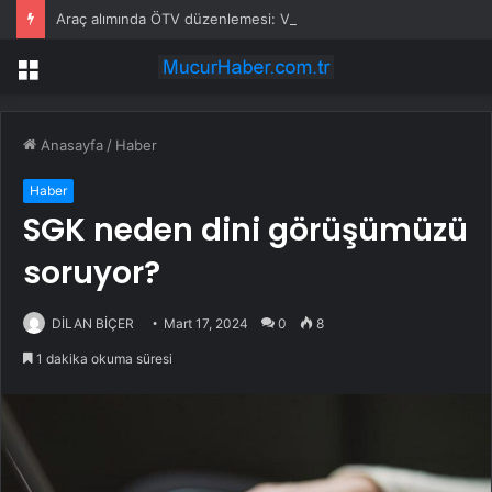
Araç alımında ÖTV düzenlemesi: Vatandaşlar bayilere akın etti
Menü
Anasayfa
/
Haber
Haber
SGK neden dini görüşümüzü
soruyor?
DİLAN BİÇER
Mart 17, 2024
0
8
1 dakika okuma süresi