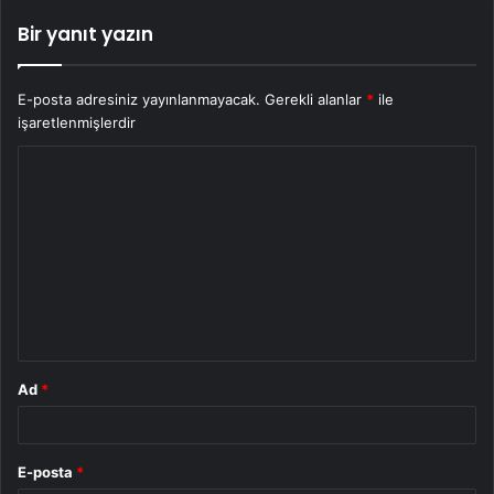
Bir yanıt yazın
E-posta adresiniz yayınlanmayacak.
Gerekli alanlar
*
ile
işaretlenmişlerdir
Y
o
r
u
m
*
Ad
*
E-posta
*