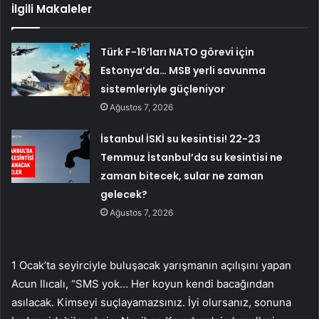
İlgili Makaleler
Türk F-16’ları NATO görevi için
Estonya’da… MSB yerli savunma
sistemleriyle güçleniyor
Ağustos 7, 2026
İstanbul İSKİ su kesintisi! 22-23
Temmuz İstanbul’da su kesintisi ne
zaman bitecek, sular ne zaman
gelecek?
Ağustos 7, 2026
1 Ocak’ta seyirciyle buluşacak yarışmanın açılışını yapan
Acun Ilıcalı, “SMS yok… Her koyun kendi bacağından
asılacak. Kimseyi suçlayamazsınız. İyi olursanız, sonuna