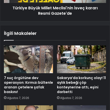
Türkiye Büyük Millet Meclisi'nin İsveç kararı
Resmi Gazete'de
İlgili Makaleler
7 suç örgütüne dev
Sakarya’da korkunç olay! 11
operasyon: Kırmızı bültenle
aylık bebeği çöp
aranan çetelere şafak
konteynerine attı, eşini
baskını!
darbetti
Ağustos 7, 2026
Ağustos 7, 2026