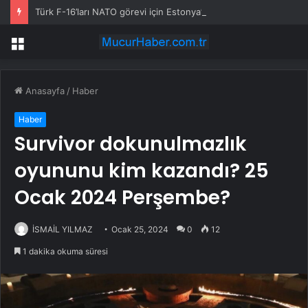
Türk F-16’ları NATO görevi için Estonya’da… MSB yerli savunma sistemleriyle güçleniyor
Menü
Anasayfa
/
Haber
Haber
Survivor dokunulmazlık
oyununu kim kazandı? 25
Ocak 2024 Perşembe?
İSMAİL YILMAZ
Ocak 25, 2024
0
12
1 dakika okuma süresi