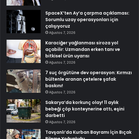
SpaceX’ten Ay’a çarpma açıklaması:
Sorumlu uzay operasyonları için
çalışıyoruz
Ağustos 7, 2026
Karaciğer yağlanması siroza yol
açabilir: Uzmandan erken tanı ve
bitkisel ürün uyarısı
Ağustos 7, 2026
7 suç örgütüne dev operasyon: Kırmızı
bültenle aranan çetelere şafak
baskını!
Ağustos 7, 2026
Sakarya’da korkunç olay! 11 aylık
bebeği çöp konteynerine attı, eşini
darbetti
Ağustos 7, 2026
Tavşanlı’da Kurban Bayramı İçin Bıçak
Bileme Yoğunluğu