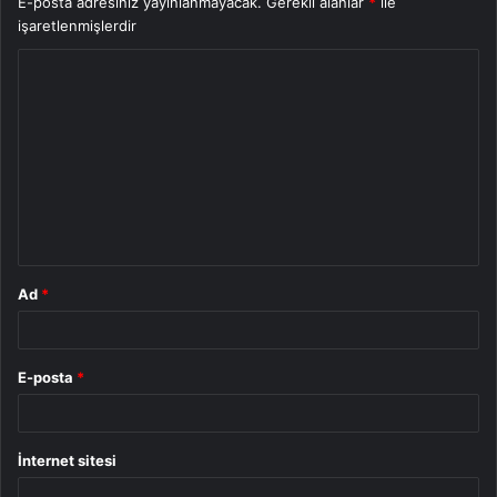
E-posta adresiniz yayınlanmayacak.
Gerekli alanlar
*
ile
işaretlenmişlerdir
Y
o
r
u
m
*
Ad
*
E-posta
*
İnternet sitesi