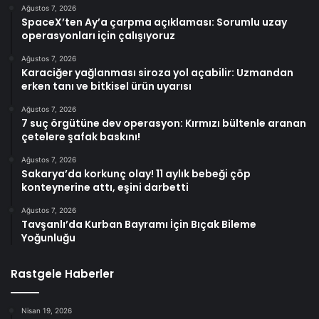
Ağustos 7, 2026
SpaceX’ten Ay’a çarpma açıklaması: Sorumlu uzay
operasyonları için çalışıyoruz
Ağustos 7, 2026
Karaciğer yağlanması siroza yol açabilir: Uzmandan
erken tanı ve bitkisel ürün uyarısı
Ağustos 7, 2026
7 suç örgütüne dev operasyon: Kırmızı bültenle aranan
çetelere şafak baskını!
Ağustos 7, 2026
Sakarya’da korkunç olay! 11 aylık bebeği çöp
konteynerine attı, eşini darbetti
Ağustos 7, 2026
Tavşanlı’da Kurban Bayramı İçin Bıçak Bileme
Yoğunluğu
Rastgele Haberler
Nisan 19, 2026