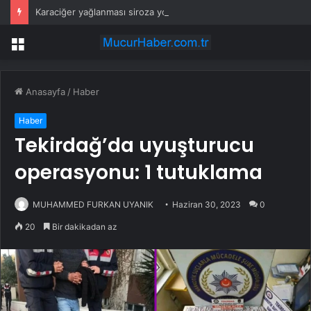
Karaciğer yağlanması siroza yol açabilir: Uzmandan erken tanı ve bitkisel ürün uyarısı
Menü
Anasayfa
/
Haber
Haber
Tekirdağ’da uyuşturucu
operasyonu: 1 tutuklama
MUHAMMED FURKAN UYANIK
Haziran 30, 2023
0
20
Bir dakikadan az