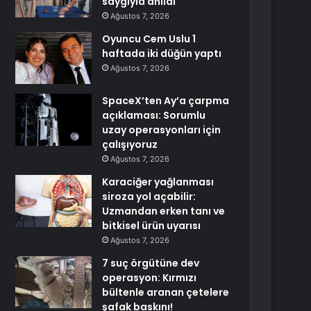
saygıyla anıldı
Ağustos 7, 2026
Oyuncu Cem Uslu 1
haftada iki düğün yaptı
Ağustos 7, 2026
SpaceX’ten Ay’a çarpma
açıklaması: Sorumlu
uzay operasyonları için
çalışıyoruz
Ağustos 7, 2026
Karaciğer yağlanması
siroza yol açabilir:
Uzmandan erken tanı ve
bitkisel ürün uyarısı
Ağustos 7, 2026
7 suç örgütüne dev
operasyon: Kırmızı
bültenle aranan çetelere
şafak baskını!