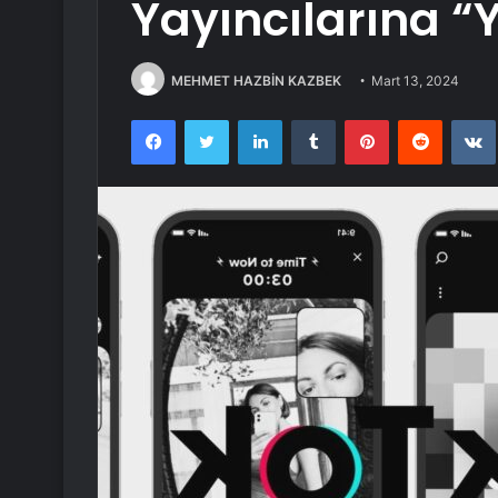
Yayıncılarına “
MEHMET HAZBİN KAZBEK
Mart 13, 2024
Facebook
Twitter
LinkedIn
Tumblr
Pinterest
Reddit