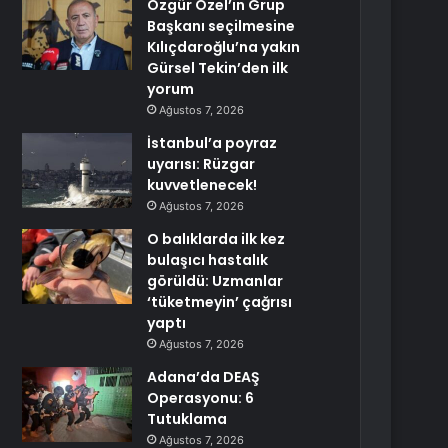
Özgür Özel’in Grup
Başkanı seçilmesine
Kılıçdaroğlu’na yakın
Gürsel Tekin’den ilk
yorum
Ağustos 7, 2026
İstanbul’a poyraz
uyarısı: Rüzgar
kuvvetlenecek!
Ağustos 7, 2026
O balıklarda ilk kez
bulaşıcı hastalık
görüldü: Uzmanlar
‘tüketmeyin’ çağrısı
yaptı
Ağustos 7, 2026
Adana’da DEAŞ
Operasyonu: 6
Tutuklama
Ağustos 7, 2026