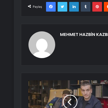
Facebook
Twitter
LinkedIn
Tumblr
Pint
Paylaş
MEHMET HAZBİN KAZB