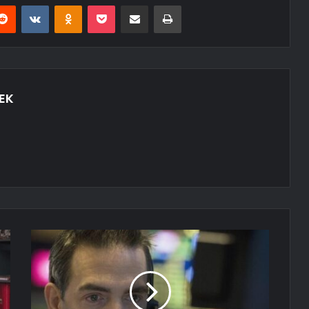
erest
Reddit
VKontakte
Odnoklassniki
Pocket
E-Posta ile paylaş
Yazdır
EK