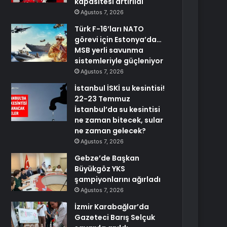
kapasitesi artırıldı
Ağustos 7, 2026
Türk F-16’ları NATO
görevi için Estonya’da…
MSB yerli savunma
sistemleriyle güçleniyor
Ağustos 7, 2026
İstanbul İSKİ su kesintisi!
22-23 Temmuz
İstanbul’da su kesintisi
ne zaman bitecek, sular
ne zaman gelecek?
Ağustos 7, 2026
Gebze’de Başkan
Büyükgöz YKS
şampiyonlarını ağırladı
Ağustos 7, 2026
İzmir Karabağlar’da
Gazeteci Barış Selçuk