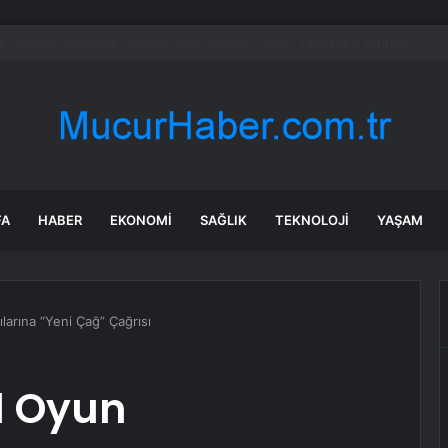
’ları NATO görevi için Estonya’da… MSB yerli savunma sistemleriyle güçl
FA
HABER
EKONOMI
SAĞLIK
TEKNOLOJI
YAŞAM
larına “Yeni Çağ” Çağrısı
l Oyun