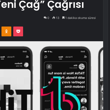
Yeni Çağ” Çağrısı
0
13
1 dakika okuma süresi
VKontakte
Odnoklassniki
Pocket