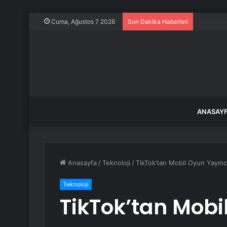
Türk F-16
Cuma, Ağustos 7 2026
Son Dakika Haberleri
ANASAY
Anasayfa
/
Teknoloji
/
TikTok’tan Mobil Oyun Yayıncı
Teknoloji
TikTok’tan Mobi