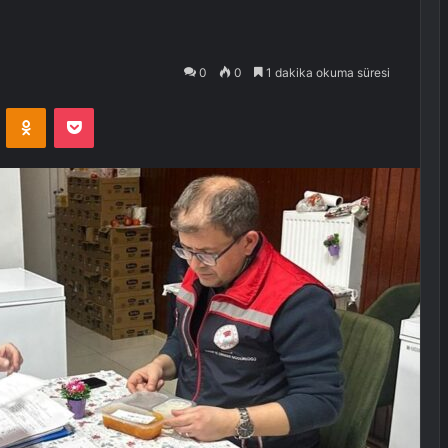
0
0
1 dakika okuma süresi
VKontakte
Odnoklassniki
Pocket