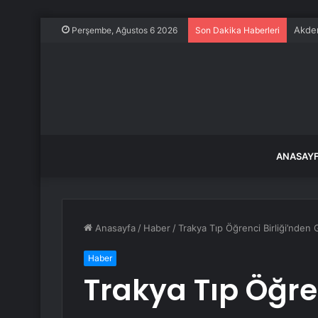
Akden
Perşembe, Ağustos 6 2026
Son Dakika Haberleri
ANASAY
Anasayfa
/
Haber
/
Trakya Tıp Öğrenci Birliği’nden 
Haber
Trakya Tıp Öğren