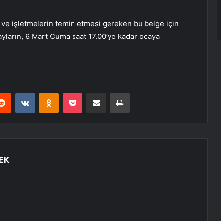
şi ve işletmelerin temin etmesi gereken bu belge için
yların, 6 Mart Cuma saat 17.00’ye kadar odaya
erest
Reddit
VKontakte
Odnoklassniki
Pocket
E-Posta ile paylaş
Yazdır
EK