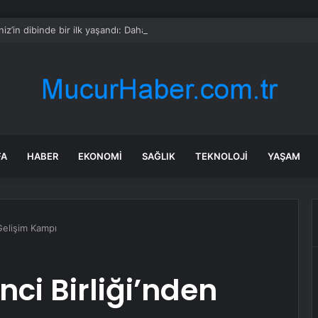
iz’in dibinde bir ilk yaşandı: Daha önce hiç böylesi çıkmamıştı
FA
HABER
EKONOMI
SAĞLIK
TEKNOLOJI
YAŞAM
Gelişim Kampı
ci Birliği’nden