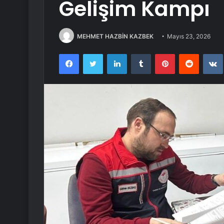
Gelişim Kampı
MEHMET HAZBİN KAZBEK
Mayıs 23, 2026
Facebook
Twitter
LinkedIn
Tumblr
Pinterest
Reddit