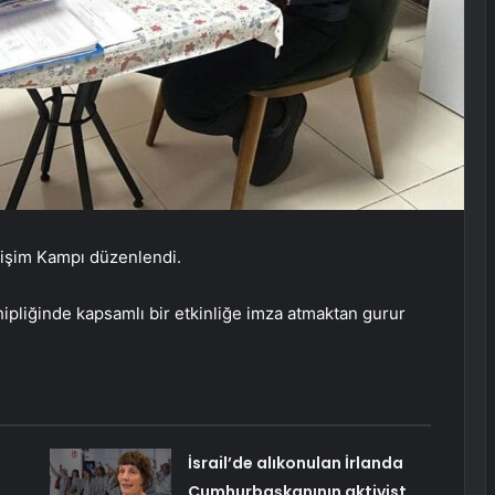
lişim Kampı düzenlendi.
ipliğinde kapsamlı bir etkinliğe imza atmaktan gurur
İsrail’de alıkonulan İrlanda
Cumhurbaşkanının aktivist