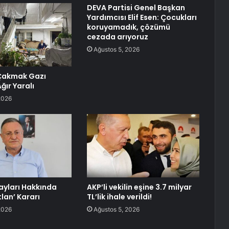
DEVA Partisi Genel Başkan
Yardımcısı Elif Esen: Çocukları
koruyamadık, çözümü
cezada arıyoruz
Ağustos 5, 2026
Çakmak Gazı
Ağır Yaralı
2026
ayları Hakkında
AKP’li vekilin eşine 3.7 milyar
lan’ Kararı
TL’lik ihale verildi!
2026
Ağustos 5, 2026