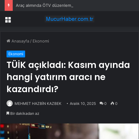
Araç alımında ÖTV düzenlemesi: Vatandaşlar bayilere akın etti
Menü
Anasayfa
/
Ekonomi
Ekonomi
TÜİK açıkladı: Kasım ayında
hangi yatırım aracı ne
kazandırdı?
MEHMET HAZBİN KAZBEK
Aralık 10, 2025
0
0
Bir dakikadan az