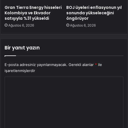
Gran Tierra Energy hisseleri
BOJ üyeleri enflasyonun yıl
Kolombiya ve Ekvador
sonunda yükseleceğini
satışıyla %31 yükseldi
öngörüyor
Ağustos 6, 2026
Ağustos 6, 2026
Bir yanıt yazın
E-posta adresiniz yayınlanmayacak.
Gerekli alanlar
*
ile
işaretlenmişlerdir
Y
o
r
u
m
*