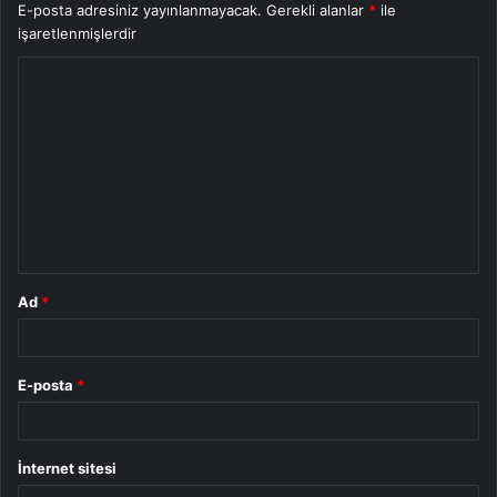
E-posta adresiniz yayınlanmayacak.
Gerekli alanlar
*
ile
işaretlenmişlerdir
Y
o
r
u
m
*
Ad
*
E-posta
*
İnternet sitesi