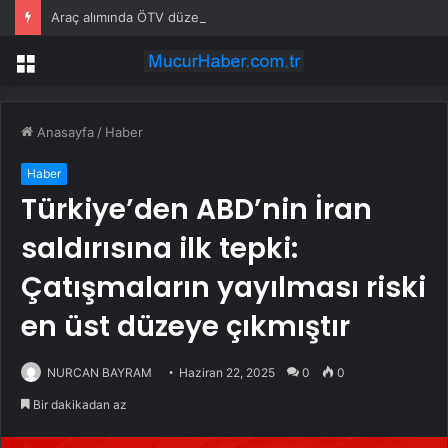
Araç alımında ÖTV düzenlemesi: Vatandaşlar bayilere akın etti
Menü
Anasayfa
/
Haber
Haber
Türkiye’den ABD’nin İran
saldırısına ilk tepki:
Çatışmaların yayılması riski
en üst düzeye çıkmıştır
NURCAN BAYRAM
Haziran 22, 2025
0
0
Bir dakikadan az