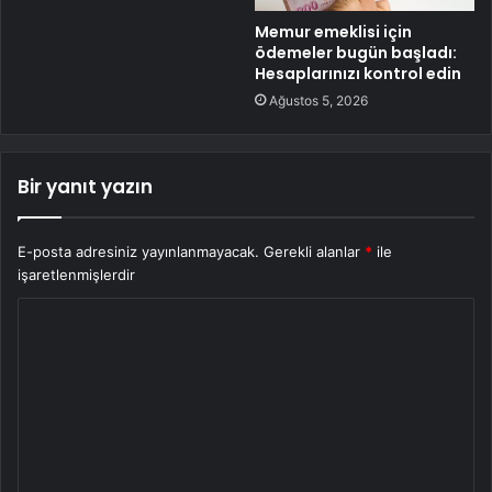
Memur emeklisi için
ödemeler bugün başladı:
Hesaplarınızı kontrol edin
Ağustos 5, 2026
Bir yanıt yazın
E-posta adresiniz yayınlanmayacak.
Gerekli alanlar
*
ile
işaretlenmişlerdir
Y
o
r
u
m
*