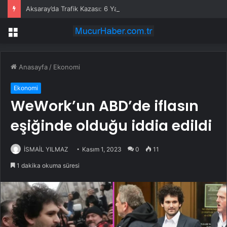
Aksaray’da Trafik Kazası: 6 Yaralı
Menü
Anasayfa
/
Ekonomi
Ekonomi
WeWork’un ABD’de iflasın
eşiğinde olduğu iddia edildi
İSMAİL YILMAZ
Kasım 1, 2023
0
11
1 dakika okuma süresi