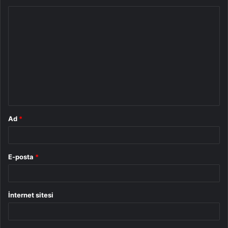
Y
o
r
u
m
*
Ad
*
E-posta
*
İnternet sitesi