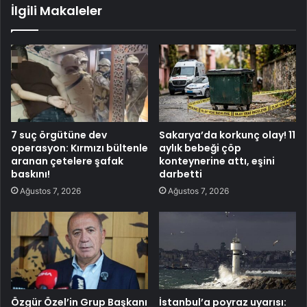
İlgili Makaleler
7 suç örgütüne dev
Sakarya’da korkunç olay! 11
operasyon: Kırmızı bültenle
aylık bebeği çöp
aranan çetelere şafak
konteynerine attı, eşini
baskını!
darbetti
Ağustos 7, 2026
Ağustos 7, 2026
Özgür Özel’in Grup Başkanı
İstanbul’a poyraz uyarısı: