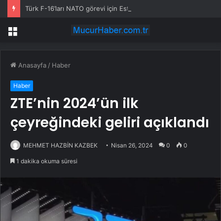
Türk F-16’ları NATO görevi için Estonya’da… MSB yerli savunma sistemleriyle güçleniyor
Menü
Anasayfa
/
Haber
Haber
ZTE’nin 2024’ün ilk
çeyreğindeki geliri açıklandı
MEHMET HAZBİN KAZBEK
Nisan 26, 2024
0
0
1 dakika okuma süresi