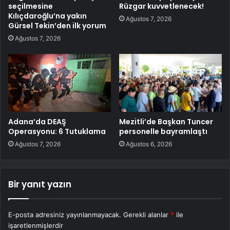
seçilmesine
Rüzgar kuvvetlenecek!
Kılıçdaroğlu’na yakın
Ağustos 7, 2026
Gürsel Tekin’den ilk yorum
Ağustos 7, 2026
Adana’da DEAŞ
Mezitli’de Başkan Tuncer
Operasyonu: 6 Tutuklama
personelle bayramlaştı
Ağustos 7, 2026
Ağustos 6, 2026
Bir yanıt yazın
E-posta adresiniz yayınlanmayacak.
Gerekli alanlar
*
ile
işaretlenmişlerdir