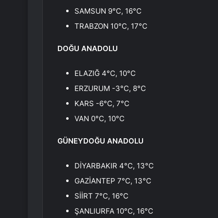
SAMSUN 9°C, 16°C
TRABZON 10°C, 17°C
DOĞU ANADOLU
ELAZIĞ 4°C, 10°C
ERZURUM -3°C, 8°C
KARS -6°C, 7°C
VAN 0°C, 10°C
GÜNEYDOĞU ANADOLU
DİYARBAKIR 4°C, 13°C
GAZİANTEP 7°C, 13°C
SİİRT 7°C, 16°C
ŞANLIURFA 10°C, 16°C