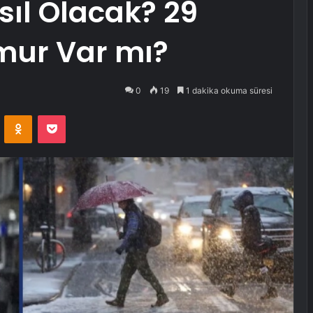
ıl Olacak? 29
mur Var mı?
0
19
1 dakika okuma süresi
VKontakte
Odnoklassniki
Pocket