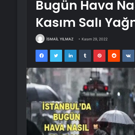
Bugün Hava Nas
Kasım Salı Yağ
İSMAİL YILMAZ
Kasım 29, 2022
Facebook
Twitter
LinkedIn
Tumblr
Pinterest
Reddit