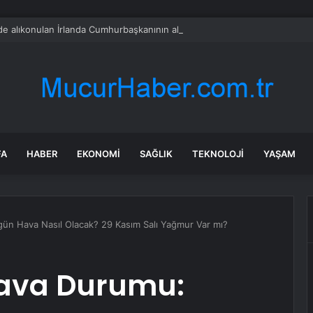
l’de alıkonulan İrlanda Cumhurbaşkanının aktivist kardeşi yaşadığı zulmü anl
FA
HABER
EKONOMI
SAĞLIK
TEKNOLOJI
YAŞAM
ün Hava Nasıl Olacak? 29 Kasım Salı Yağmur Var mı?
Hava Durumu: