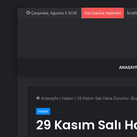
İsrai
Çarşamba, Ağustos 5 2026
Son Dakika Haberleri
ANASAY
Anasayfa
/
Haber
/
29 Kasım Salı Hava Durumu: Bug
Haber
29 Kasım Salı 