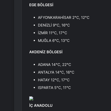
EGE BÖLGESİ
AFYONKARAHİSAR 2°C, 12°C
DENİZLİ 9°C, 16°C
İZMİR 11°C, 17°C
MUĞLA 6°C, 13°C
AKDENİZ BÖLGESİ
ADANA 14°C, 22°C
ANTALYA 14°C, 16°C
HATAY 12°C, 17°C
ISPARTA 5°C, 11°C
İÇ ANADOLU