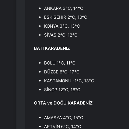
ANKARA 3°C, 14°C
ESKİŞEHİR 2°C, 10°C
KONYA 3°C, 13°C
SİVAS 2°C, 12°C
BATI KARADENİZ
BOLU 1°C, 11°C
DÜZCE 6°C, 17°C
KASTAMONU -1°C, 13°C
SİNOP 12°C, 16°C
ORTA ve DOĞU KARADENİZ
AMASYA 4°C, 15°C
ARTVİN 6°C, 14°C