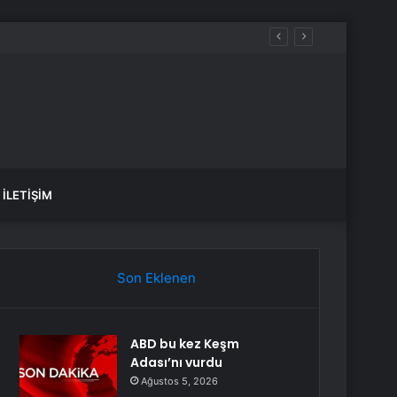
attı: 3 gün 5 yıl gibi geçti
İLETIŞIM
Son Eklenen
ABD bu kez Keşm
Adası’nı vurdu
Ağustos 5, 2026