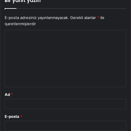
Bir yanıt yazın
E-posta adresiniz yayınlanmayacak.
Gerekli alanlar
*
ile
işaretlenmişlerdir
Y
o
r
u
m
*
Ad
*
E-posta
*