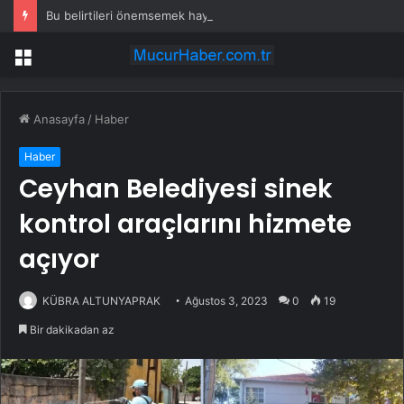
Bu belirtileri önemsemek hayat kurtarıyor
Menü
Anasayfa
/
Haber
Haber
Ceyhan Belediyesi sinek
kontrol araçlarını hizmete
açıyor
KÜBRA ALTUNYAPRAK
Ağustos 3, 2023
0
19
Bir dakikadan az