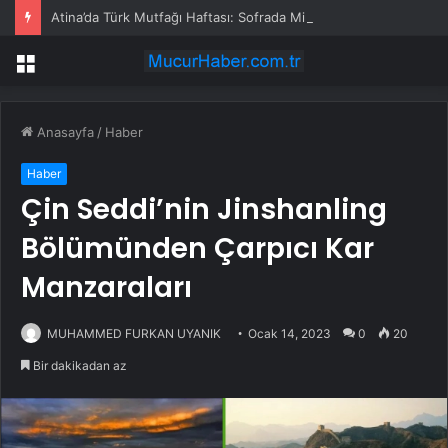
Atina’da Türk Mutfağı Haftası: Sofrada Miras
Menü
Anasayfa
/
Haber
Haber
Çin Seddi’nin Jinshanling
Bölümünden Çarpıcı Kar
Manzaraları
MUHAMMED FURKAN UYANIK
Ocak 14, 2023
0
20
Bir dakikadan az