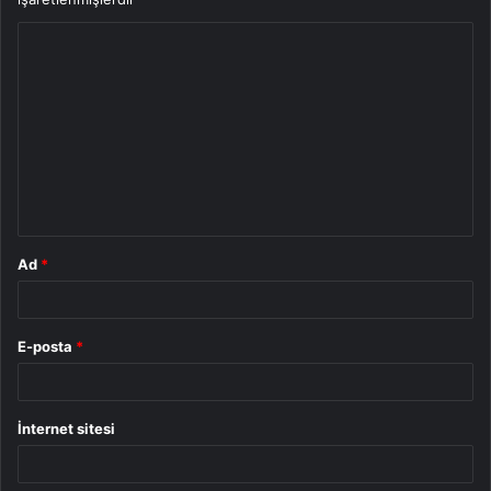
Y
o
r
u
m
*
Ad
*
E-posta
*
İnternet sitesi