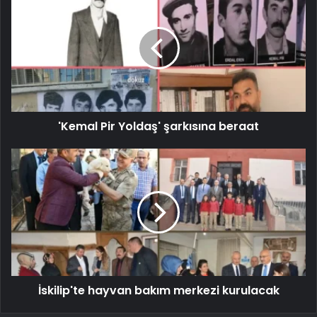
'Kemal Pir Yoldaş' şarkısına beraat
İskilip'te hayvan bakım merkezi kurulacak