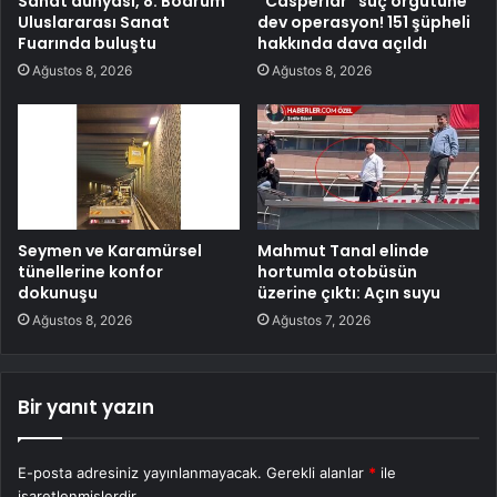
Sanat dünyası, 8. Bodrum
“Casperlar” suç örgütüne
Uluslararası Sanat
dev operasyon! 151 şüpheli
Fuarında buluştu
hakkında dava açıldı
Ağustos 8, 2026
Ağustos 8, 2026
Seymen ve Karamürsel
Mahmut Tanal elinde
tünellerine konfor
hortumla otobüsün
dokunuşu
üzerine çıktı: Açın suyu
Ağustos 8, 2026
Ağustos 7, 2026
Bir yanıt yazın
E-posta adresiniz yayınlanmayacak.
Gerekli alanlar
*
ile
işaretlenmişlerdir