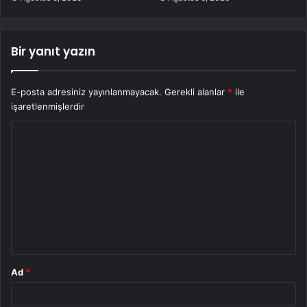
Bir yanıt yazın
E-posta adresiniz yayınlanmayacak.
Gerekli alanlar
*
ile
işaretlenmişlerdir
Y
o
r
u
m
*
Ad
*