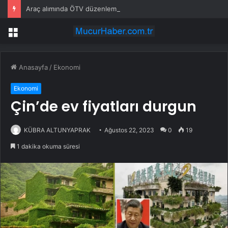
Araç alımında ÖTV düzenlemesi: Vatandaşlar bayilere akın etti
Menü
Anasayfa
/
Ekonomi
Ekonomi
Çin’de ev fiyatları durgun
KÜBRA ALTUNYAPRAK
Ağustos 22, 2023
0
19
1 dakika okuma süresi