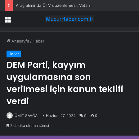
Araç alımında ÖTV düzenlemesi: Vatandaşlar bayilere akın etti
Menü
Anasayfa
/
Haber
Haber
DEM Parti, kayyım
uygulamasına son
verilmesi için kanun teklifi
verdi
ÜMİT SAVĞA
Haziran 27, 2024
0
0
2 dakika okuma süresi