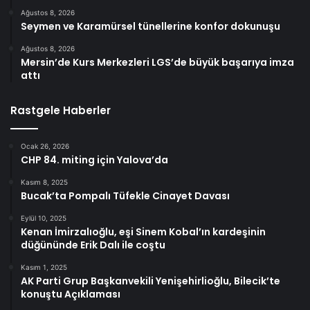
Ağustos 8, 2026
Seymen ve Karamürsel tünellerine konfor dokunuşu
Ağustos 8, 2026
Mersin’de Kurs Merkezleri LGS’de büyük başarıya imza
attı
Rastgele Haberler
Ocak 26, 2026
CHP 84. miting için Yalova’da
Kasım 8, 2025
Bucak’ta Pompalı Tüfekle Cinayet Davası
Eylül 10, 2025
Kenan İmirzalıoğlu, eşi Sinem Kobal’ın kardeşinin
düğününde Erik Dalı ile coştu
Kasım 1, 2025
AK Parti Grup Başkanvekili Yenişehirlioğlu, Bilecik’te
konuştu Açıklaması