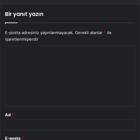
Bir yanıt yazın
E-posta adresiniz yayınlanmayacak.
Gerekli alanlar
*
ile
işaretlenmişlerdir
Y
o
r
u
m
*
Ad
*
E-posta
*