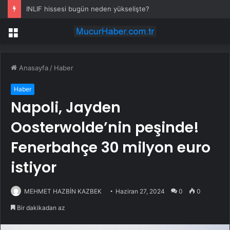
INLIF hissesi bugün neden yükselişte?
Menü
Anasayfa
/
Haber
Haber
Napoli, Jayden
Oosterwolde’nin peşinde!
Fenerbahçe 30 milyon euro
istiyor
MEHMET HAZBİN KAZBEK
Haziran 27, 2024
0
0
Bir dakikadan az