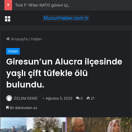
Türk F-16’ları NATO görevi için Estonya’da… MSB yerli savunma sistemleriyle güçleniyor
Menü
Anasayfa
/
Haber
Haber
Giresun’un Alucra ilçesinde
yaşlı çift tüfekle ölü
bulundu.
ÖZLEM DENİZ
Ağustos 5, 2023
0
21
Bir dakikadan az