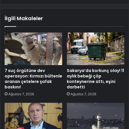
İlgili Makaleler
7 suç örgütüne dev
Sakarya’da korkunç olay! 11
operasyon: Kırmızı bültenle
aylık bebeği çöp
aranan çetelere şafak
konteynerine attı, eşini
baskını!
darbetti
Ağustos 7, 2026
Ağustos 7, 2026