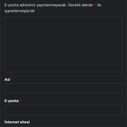
E-posta adresiniz yayınlanmayacak.
Gerekli alanlar
*
ile
işaretlenmişlerdir
Y
o
r
u
m
*
Ad
*
E-posta
*
İnternet sitesi