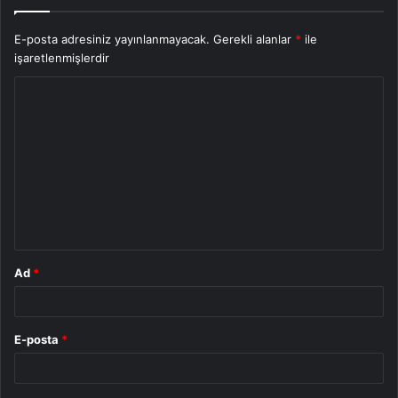
E-posta adresiniz yayınlanmayacak.
Gerekli alanlar
*
ile
işaretlenmişlerdir
Y
o
r
u
m
*
Ad
*
E-posta
*