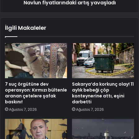
Navlun fiyatlarındaki artış yavaşladı
İlgili Makaleler
7 suç örgütüne dev
Sakarya’da korkunç olay! 11
operasyon: Kırmızı bültenle
aylık bebeği çöp
aranan çetelere şafak
konteynerine attı, eşini
baskını!
darbetti
Ağustos 7, 2026
Ağustos 7, 2026