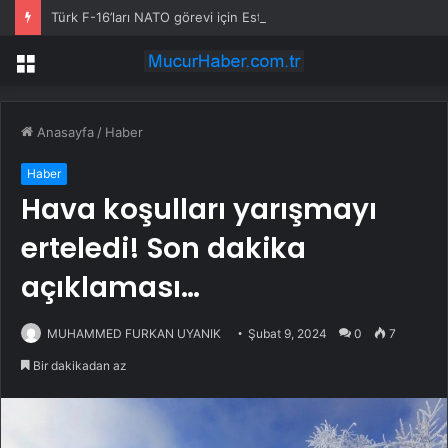
Türk F-16’ları NATO görevi için Estonya’da… MSB yerli savunma sistemleriyle güçleniyor
Menü
Anasayfa
/
Haber
Haber
Hava koşulları yarışmayı
erteledi! Son dakika
açıklaması…
MUHAMMED FURKAN UYANIK
Şubat 9, 2024
0
7
Bir dakikadan az