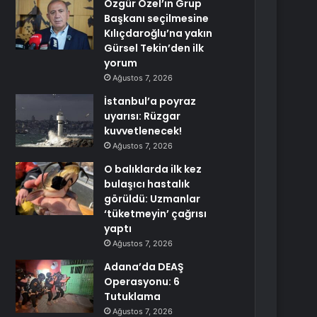
Özgür Özel’in Grup
Başkanı seçilmesine
Kılıçdaroğlu’na yakın
Gürsel Tekin’den ilk
yorum
Ağustos 7, 2026
İstanbul’a poyraz
uyarısı: Rüzgar
kuvvetlenecek!
Ağustos 7, 2026
O balıklarda ilk kez
bulaşıcı hastalık
görüldü: Uzmanlar
‘tüketmeyin’ çağrısı
yaptı
Ağustos 7, 2026
Adana’da DEAŞ
Operasyonu: 6
Tutuklama
Ağustos 7, 2026