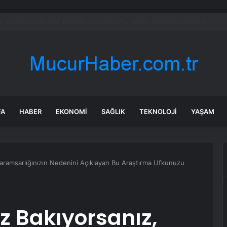
’ları NATO görevi için Estonya’da… MSB yerli savunma sistemleriyle güçl
FA
HABER
EKONOMI
SAĞLIK
TEKNOLOJI
YAŞAM
aramsarlığınızın Nedenini Açıklayan Bu Araştırma Ufkunuzu
 Bakıyorsanız,