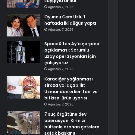
saygıyla anıldı
Ağustos 7, 2026
Oyuncu Cem Uslu 1
haftada iki düğün yaptı
Ağustos 7, 2026
SpaceX’ten Ay’a çarpma
açıklaması: Sorumlu
uzay operasyonları için
çalışıyoruz
Ağustos 7, 2026
Karaciğer yağlanması
siroza yol açabilir:
Uzmandan erken tanı ve
bitkisel ürün uyarısı
Ağustos 7, 2026
7 suç örgütüne dev
operasyon: Kırmızı
bültenle aranan çetelere
şafak baskını!