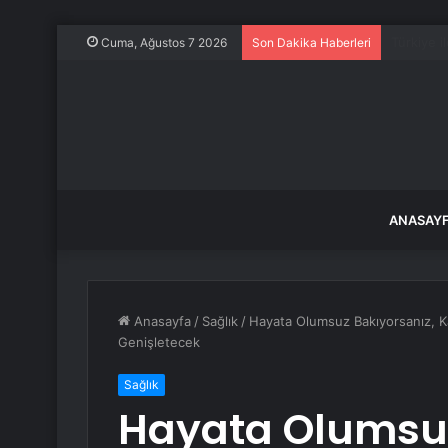
Türk F-16
Cuma, Ağustos 7 2026
Son Dakika Haberleri
ANASAY
Anasayfa
/
Sağlık
/
Hayata Olumsuz Bakıyorsanız, K
Genişletecek
Sağlık
Hayata Olumsuz