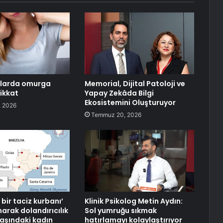
alarda omurga
Memorial, Dijital Patoloji ve
dikkat
Yapay Zekâda Bilgi
Ekosistemini Oluşturuyor
 2026
Temmuz 20, 2026
 bir taciz kurbanı’
Klinik Psikolog Metin Aydın:
arak dolandırıcılık
Sol yumruğu sıkmak
aşındaki kadın
hatırlamayı kolaylaştırıyor