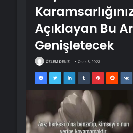
Karamsarlığınız
Açıklayan Bu A
Genişletecek
ÖZLEM DENİZ
Ocak 8, 2023
Facebook
Twitter
LinkedIn
Tumblr
Pinterest
Reddit