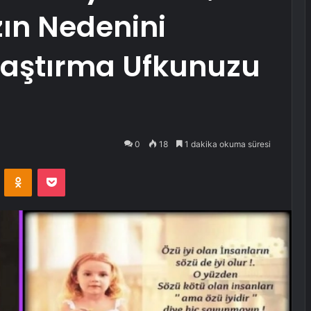
ın Nedenini
raştırma Ufkunuzu
0
18
1 dakika okuma süresi
VKontakte
Odnoklassniki
Pocket