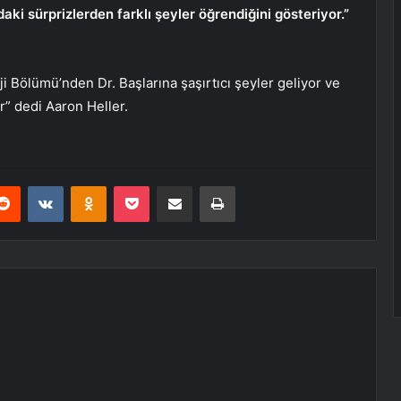
ki sürprizlerden farklı şeyler öğrendiğini gösteriyor.”
i Bölümü’nden Dr. Başlarına şaşırtıcı şeyler geliyor ve
r” dedi Aaron Heller.
erest
Reddit
VKontakte
Odnoklassniki
Pocket
E-Posta ile paylaş
Yazdır