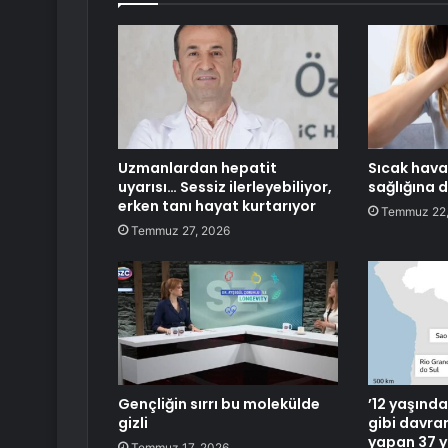
Uzmanlardan hepatit
Sıcak hav
uyarısı… Sessiz ilerleyebiliyor,
sağlığına 
erken tanı hayat kurtarıyor
Temmuz 22,
Temmuz 27, 2026
Gençliğin sırrı bu molekülde
’12 yaşında
gizli
gibi davran
yapan 37 y
Temmuz 17, 2026