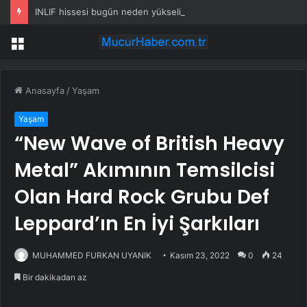
INLIF hissesi bugün neden yükselişte?
Menü
Anasayfa
/
Yaşam
Yaşam
“New Wave of British Heavy
Metal” Akımının Temsilcisi
Olan Hard Rock Grubu Def
Leppard’ın En İyi Şarkıları
MUHAMMED FURKAN UYANIK
Kasım 23, 2022
0
24
Bir dakikadan az