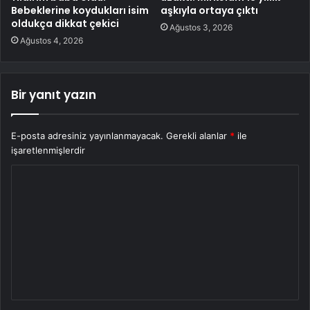
Bebeklerine koydukları isim
aşkıyla ortaya çıktı
oldukça dikkat çekici
Ağustos 3, 2026
Ağustos 4, 2026
Bir yanıt yazın
E-posta adresiniz yayınlanmayacak.
Gerekli alanlar
*
ile
işaretlenmişlerdir
Y
o
r
u
m
*