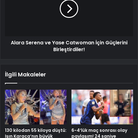
Alara Serena ve Yase Catwoman İçin Güçlerini
Birleştirdiler!
İlgili Makaleler
130 kilodan 55 kiloya düştü:
6-4’lük maç sonrası olay
Işın Karaca’nın büyük
paylaşım! 24 saniye